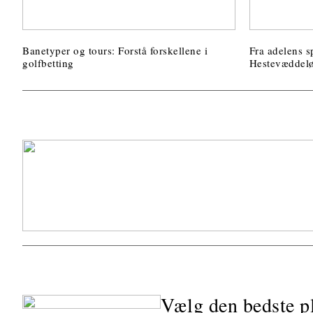
Banetyper og tours: Forstå forskellene i
Fra adelens sp
golfbetting
Hestevæddelø
Vælg den bedste pl