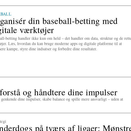
EBALL
ganisér din baseball-betting med
gitale værktøjer
all-betting handler ikke kun om held – det handler om data, struktur og de rett
øjer. Læs, hvordan du kan bruge moderne apps og digitale platforme til at
ere kampe, styre dine indsatser og forbedre dine resultater.
t forstå og håndtere dine impulser
at genkende dine impulser, skabe balance og spille mere ansvarligt – uden at
tegi
nderdogs på tværs af ligaer: Mønstr