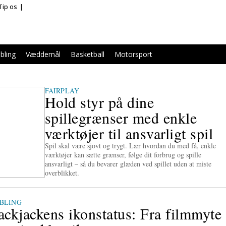
Tip os
bling
Væddemål
Basketball
Motorsport
FAIRPLAY
Hold styr på dine
spillegrænser med enkle
værktøjer til ansvarligt spil
Spil skal være sjovt og trygt. Lær hvordan du med få, enkle
værktøjer kan sætte grænser, følge dit forbrug og spille
ansvarligt – så du bevarer glæden ved spillet uden at miste
overblikket.
BLING
ackjackens ikonstatus: Fra filmmyte