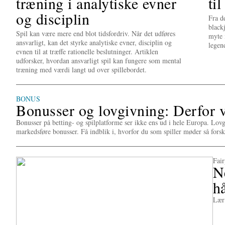
træning i analytiske evner
ti
og disciplin
Fra d
black
Spil kan være mere end blot tidsfordriv. Når det udføres
myte 
ansvarligt, kan det styrke analytiske evner, disciplin og
legen
evnen til at træffe rationelle beslutninger. Artiklen
udforsker, hvordan ansvarligt spil kan fungere som mental
træning med værdi langt ud over spillebordet.
BONUS
Bonusser og lovgivning: Derfor var
Bonusser på betting- og spilplatforme ser ikke ens ud i hele Europa. Lov
markedsføre bonusser. Få indblik i, hvorfor du som spiller møder så forske
Fair
N
h
Lær 