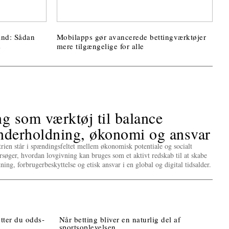
and: Sådan
Mobilapps gør avancerede bettingværktøjer
s
mere tilgængelige for alle
g som værktøj til balance
nderholdning, økonomi og ansvar
rien står i spændingsfeltet mellem økonomisk potentiale og socialt
rsøger, hvordan lovgivning kan bruges som et aktivt redskab til at skabe
ing, forbrugerbeskyttelse og etisk ansvar i en global og digital tidsalder.
tter du odds­
Når betting bliver en naturlig del af
sportsoplevelsen