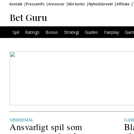
Kontakt
Presseinfo
Annoncer
Min konto
Nyhedsbrevet
Affiliate
Bet Guru
Spil
Ratings
Bonus
Strategi
Guides
Fairplay
Gam
VÆDDEMÅL
GAM
Ansvarligt spil som
Bl