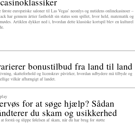
l casinoklassiker
e første europæiske saloner til Las Vegas’ neonlys og nutidens onlinekasinoer –
jack har gennem årtier fastholdt sin status som spillet, hvor held, matematik og
mødes. Artiklen dykker ned i, hvordan dette klassiske kortspil blev en kulturel
de.
ierer bonus­tilbud fra land til land
givning, skatteforhold og licenskrav påvirker, hvordan udbydere må tilbyde og
llige vilkår afhængigt af landet.
play
ervøs for at søge hjælp? Sådan
åndterer du skam og usikkerhed
at forstå og slippe følelsen af skam, når du har brug for støtte