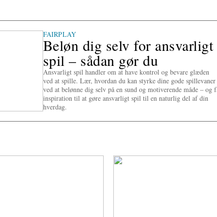
FAIRPLAY
Beløn dig selv for ansvarligt
spil – sådan gør du
Ansvarligt spil handler om at have kontrol og bevare glæden
ved at spille. Lær, hvordan du kan styrke dine gode spillevaner
ved at belønne dig selv på en sund og motiverende måde – og f
inspiration til at gøre ansvarligt spil til en naturlig del af din
hverdag.