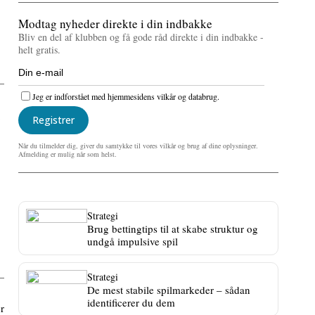
Modtag nyheder direkte i din indbakke
Bliv en del af klubben og få gode råd direkte i din indbakke -
helt gratis.
Jeg er indforstået med hjemmesidens vilkår og databrug.
r
Registrer
Når du tilmelder dig, giver du samtykke til vores vilkår og brug af dine oplysninger.
Afmelding er mulig når som helst.
Strategi
Brug bettingtips til at skabe struktur og
undgå impulsive spil
Strategi
De mest stabile spilmarkeder – sådan
identificerer du dem
r