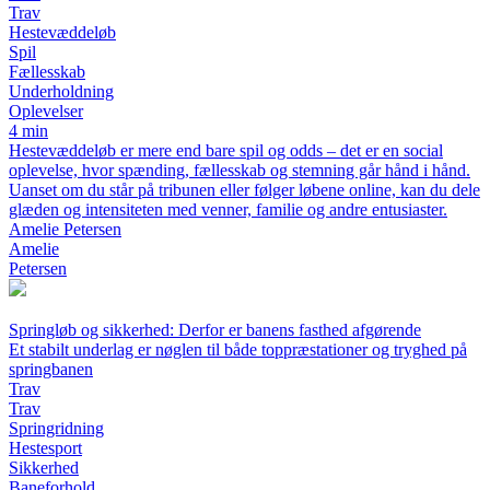
Trav
Hestevæddeløb
Spil
Fællesskab
Underholdning
Oplevelser
4 min
Hestevæddeløb er mere end bare spil og odds – det er en social
oplevelse, hvor spænding, fællesskab og stemning går hånd i hånd.
Uanset om du står på tribunen eller følger løbene online, kan du dele
glæden og intensiteten med venner, familie og andre entusiaster.
Amelie Petersen
Amelie
Petersen
Springløb og sikkerhed: Derfor er banens fasthed afgørende
Et stabilt underlag er nøglen til både toppræstationer og tryghed på
springbanen
Trav
Trav
Springridning
Hestesport
Sikkerhed
Baneforhold