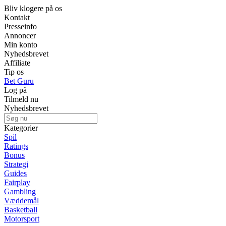
Bliv klogere på os
Kontakt
Presseinfo
Annoncer
Min konto
Nyhedsbrevet
Affiliate
Tip os
Bet Guru
Log på
Tilmeld nu
Nyhedsbrevet
Kategorier
Spil
Ratings
Bonus
Strategi
Guides
Fairplay
Gambling
Væddemål
Basketball
Motorsport