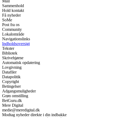
Mail
Sammenhold
Hold kontakt
Få nyheder
SoMe
Post fra os
Community
Lokalområde
Navigationslinks
Indholdsoversigt
Tekster
Bibliotek
Skrivehjørne
Automatisk opdatering
Lovgivning
Datafiler
Datapolitik
Copyright
Betingelser
Adgangsmuligheder
Grøn omstilling
BetGuru.dk
Mere Digital
medie@meredigital.dk
Modtag nyheder direkte i din indbakke