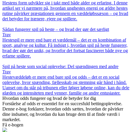
Hestens form udvikler sig i takt med både alder og erfaring. I denne
artikel ser vi nærmere på, hvordan unghestes energi og ældre hestes
rutine påvirker præstationen gennem en væddeløbssæson – og hvad
det betyder for trænere, ejere og spillere.
Sådan fungerer spil på heste – og hvad der gør det særligt
Trav
Hestespil er mere end bare et væddemål – det er en kombination af
sport, analyse og kultur. Få indsigt i, hvordan spil på heste fungerer,
hvad der gør det unikt, og hvorfor det fortsat fascinerer både nye og
erfarne spillere.
Spil på heste som social oplevelse: Del spændingen med andre
Trav
Hestevæddeløb er mere end bare spil og odds – det er en social
oplevelse, hvor spænding, fællesskab og stemning går hånd i hånd.
Uanset om du står på tribunen eller følger løbene online, kan du dele
glæden og intensiteten med venner, familie og andre entusiaster.
Hvordan odds fungerer og hvad de betyder for dig
Forståelse af odds er essentiel for en succesfuld bettingoplevelse.
Denne e-bog forklarer, hvordan odds sættes, hvordan de påvirker
dine indsatser, og hvordan du kan bruge dem til at finde værdi i
markedet.
Få e-bogen