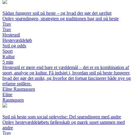
Sådan fungerer spil på heste – og hvad der gør det særligt
Oplev spændingen, strategien og traditionen bag spil på heste
Trav
Trav
Hestespil
Hestevæddeløb
Spil og odds
Sport
Kultur
5 min
Hestespil er mere end bare et væddemål – det er en kombination af
sport, analyse og kultur. Få indsigt i, hvordan spil på heste fungerer,
hvad der gør det unikt, og hvorfor det fortsat fascinerer både nye og
erfarne spillere.
Eline Rasmussen
Eline
Rasmussen
Spil på heste som social oplevelse: Del spændingen med andre
Oplev hestevæddeløbets fællesskab og mærk suset sammen med
andre
Trav