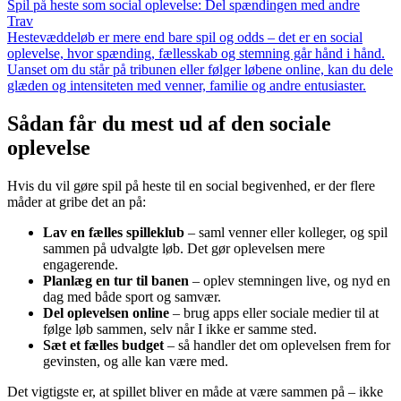
Spil på heste som social oplevelse: Del spændingen med andre
Trav
Hestevæddeløb er mere end bare spil og odds – det er en social
oplevelse, hvor spænding, fællesskab og stemning går hånd i hånd.
Uanset om du står på tribunen eller følger løbene online, kan du dele
glæden og intensiteten med venner, familie og andre entusiaster.
Sådan får du mest ud af den sociale
oplevelse
Hvis du vil gøre spil på heste til en social begivenhed, er der flere
måder at gribe det an på:
Lav en fælles spilleklub
– saml venner eller kolleger, og spil
sammen på udvalgte løb. Det gør oplevelsen mere
engagerende.
Planlæg en tur til banen
– oplev stemningen live, og nyd en
dag med både sport og samvær.
Del oplevelsen online
– brug apps eller sociale medier til at
følge løb sammen, selv når I ikke er samme sted.
Sæt et fælles budget
– så handler det om oplevelsen frem for
gevinsten, og alle kan være med.
Det vigtigste er, at spillet bliver en måde at være sammen på – ikke