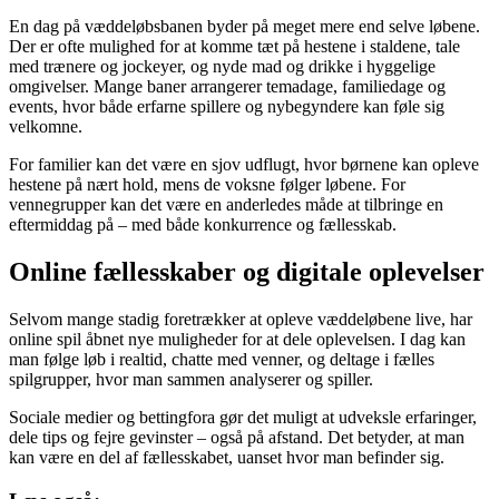
En dag på væddeløbsbanen byder på meget mere end selve løbene.
Der er ofte mulighed for at komme tæt på hestene i staldene, tale
med trænere og jockeyer, og nyde mad og drikke i hyggelige
omgivelser. Mange baner arrangerer temadage, familiedage og
events, hvor både erfarne spillere og nybegyndere kan føle sig
velkomne.
For familier kan det være en sjov udflugt, hvor børnene kan opleve
hestene på nært hold, mens de voksne følger løbene. For
vennegrupper kan det være en anderledes måde at tilbringe en
eftermiddag på – med både konkurrence og fællesskab.
Online fællesskaber og digitale oplevelser
Selvom mange stadig foretrækker at opleve væddeløbene live, har
online spil åbnet nye muligheder for at dele oplevelsen. I dag kan
man følge løb i realtid, chatte med venner, og deltage i fælles
spilgrupper, hvor man sammen analyserer og spiller.
Sociale medier og bettingfora gør det muligt at udveksle erfaringer,
dele tips og fejre gevinster – også på afstand. Det betyder, at man
kan være en del af fællesskabet, uanset hvor man befinder sig.