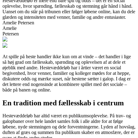
Hestevæddeløb er mere end bare spil og odds – det er en social
oplevelse, hvor spænding, fællesskab og stemning går hånd i hånd.
Uanset om du står på tribunen eller følger løbene online, kan du dele
glæden og intensiteten med venner, familie og andre entusiaster.
Amelie Petersen
Amelie
Petersen
At spille på heste handler ikke kun om at vinde – det handler i lige
så høj grad om fællesskab, spænding og oplevelsen af at dele et
øjeblik med andre. Hestevæddeløb har i årtier været en social
begivenhed, hvor venner, familier og kolleger mødes for at heppe,
diskutere odds og mærke suset, når hestene sætter i galop. I dag er
det lettere end nogensinde at kombinere spillet med det sociale –
både på banen og online.
En tradition med fællesskab i centrum
Hestevæddeløb har altid været en publikumsoplevelse. På trav- og
galopbaner over hele landet samles folk i alle aldre for at følge
løbene, nyde stemningen og dele forventningerne. Lyden af hovslag,
duften af græs og summen fra publikum skaber en atmosfære, der er
svær at finde andre steder.