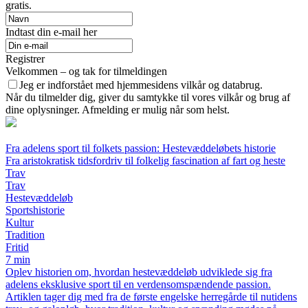
gratis.
Indtast din e-mail her
Registrer
Velkommen – og tak for tilmeldingen
Jeg er indforstået med hjemmesidens vilkår og databrug.
Når du tilmelder dig, giver du samtykke til vores vilkår og brug af
dine oplysninger. Afmelding er mulig når som helst.
Fra adelens sport til folkets passion: Hestevæddeløbets historie
Fra aristokratisk tidsfordriv til folkelig fascination af fart og heste
Trav
Trav
Hestevæddeløb
Sportshistorie
Kultur
Tradition
Fritid
7 min
Oplev historien om, hvordan hestevæddeløb udviklede sig fra
adelens eksklusive sport til en verdensomspændende passion.
Artiklen tager dig med fra de første engelske herregårde til nutidens