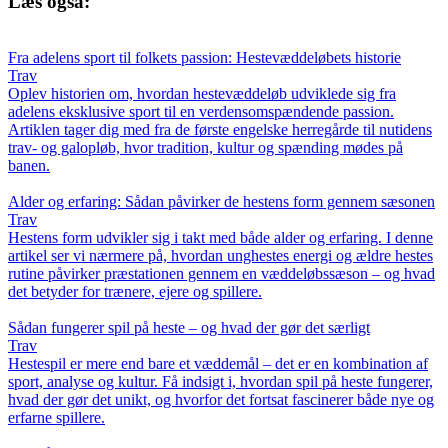
Læs også:
Fra adelens sport til folkets passion: Hestevæddeløbets historie
Trav
Oplev historien om, hvordan hestevæddeløb udviklede sig fra
adelens eksklusive sport til en verdensomspændende passion.
Artiklen tager dig med fra de første engelske herregårde til nutidens
trav- og galopløb, hvor tradition, kultur og spænding mødes på
banen.
Alder og erfaring: Sådan påvirker de hestens form gennem sæsonen
Trav
Hestens form udvikler sig i takt med både alder og erfaring. I denne
artikel ser vi nærmere på, hvordan unghestes energi og ældre hestes
rutine påvirker præstationen gennem en væddeløbssæson – og hvad
det betyder for trænere, ejere og spillere.
Sådan fungerer spil på heste – og hvad der gør det særligt
Trav
Hestespil er mere end bare et væddemål – det er en kombination af
sport, analyse og kultur. Få indsigt i, hvordan spil på heste fungerer,
hvad der gør det unikt, og hvorfor det fortsat fascinerer både nye og
erfarne spillere.