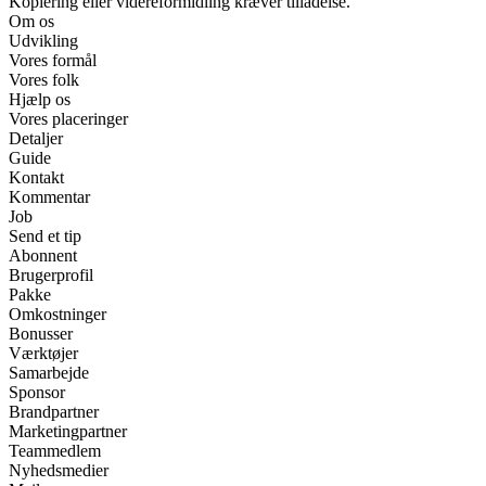
Kopiering eller videreformidling kræver tilladelse.
Om os
Udvikling
Vores formål
Vores folk
Hjælp os
Vores placeringer
Detaljer
Guide
Kontakt
Kommentar
Job
Send et tip
Abonnent
Brugerprofil
Pakke
Omkostninger
Bonusser
Værktøjer
Samarbejde
Sponsor
Brandpartner
Marketingpartner
Teammedlem
Nyhedsmedier