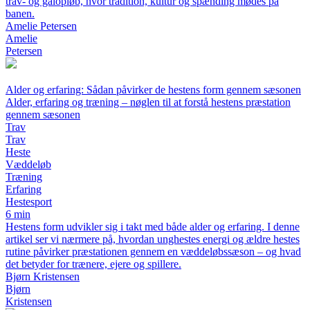
trav- og galopløb, hvor tradition, kultur og spænding mødes på
banen.
Amelie Petersen
Amelie
Petersen
Alder og erfaring: Sådan påvirker de hestens form gennem sæsonen
Alder, erfaring og træning – nøglen til at forstå hestens præstation
gennem sæsonen
Trav
Trav
Heste
Væddeløb
Træning
Erfaring
Hestesport
6 min
Hestens form udvikler sig i takt med både alder og erfaring. I denne
artikel ser vi nærmere på, hvordan unghestes energi og ældre hestes
rutine påvirker præstationen gennem en væddeløbssæson – og hvad
det betyder for trænere, ejere og spillere.
Bjørn Kristensen
Bjørn
Kristensen