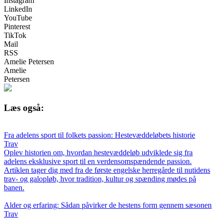
Instagram
LinkedIn
YouTube
Pinterest
TikTok
Mail
RSS
Amelie Petersen
Amelie
Petersen
Læs også:
Fra adelens sport til folkets passion: Hestevæddeløbets historie
Trav
Oplev historien om, hvordan hestevæddeløb udviklede sig fra
adelens eksklusive sport til en verdensomspændende passion.
Artiklen tager dig med fra de første engelske herregårde til nutidens
trav- og galopløb, hvor tradition, kultur og spænding mødes på
banen.
Alder og erfaring: Sådan påvirker de hestens form gennem sæsonen
Trav