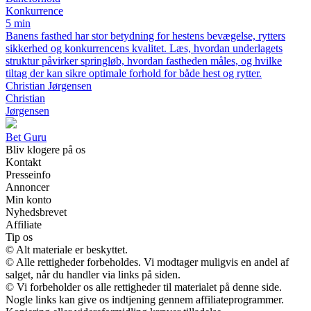
Konkurrence
5 min
Banens fasthed har stor betydning for hestens bevægelse, rytters
sikkerhed og konkurrencens kvalitet. Læs, hvordan underlagets
struktur påvirker springløb, hvordan fastheden måles, og hvilke
tiltag der kan sikre optimale forhold for både hest og rytter.
Christian Jørgensen
Christian
Jørgensen
Bet Guru
Bliv klogere på os
Kontakt
Presseinfo
Annoncer
Min konto
Nyhedsbrevet
Affiliate
Tip os
© Alt materiale er beskyttet.
© Alle rettigheder forbeholdes. Vi modtager muligvis en andel af
salget, når du handler via links på siden.
© Vi forbeholder os alle rettigheder til materialet på denne side.
Nogle links kan give os indtjening gennem affiliateprogrammer.