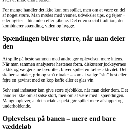
For mange handler det ikke kun om spillet, men om at være en del
af noget større. Man mødes med venner, udveksler tips, og fejrer –
eller trøster – hinanden efter løbene. Det er en social tradition, der
kombinerer spænding, viden og hygge.
Spændingen bliver større, når man deler
den
At spille på heste sammen med andre gør oplevelsen mere intens.
Når man sammen analyserer hestenes form, diskuterer jockeyernes
taktik og vælger sine favoritter, bliver spillet en fælles aktivitet. Det
skaber samtaler, grin og små ritualer – som at vælge “sin” hest eller
fejre en gevinst med en kop kaffe eller et glas vin.
Selv små indsatser kan give store øjeblikke, når man deler dem. Det
handler ikke om at satse stort, men om at være med i spændingen.
Mange oplever, at det sociale aspekt gør spillet mere afslappet og
underholdende.
Oplevelsen på banen – mere end bare
væddeløb