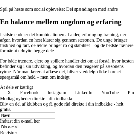
Spil på heste som social oplevelse: Del spændingen med andre
En balance mellem ungdom og erfaring
I sidste ende er det kombinationen af alder, erfaring og træning, der
afgør, hvordan en hest klarer sig gennem sæsonen. De unge bringer
friskhed og fart, de ældre bringer ro og stabilitet – og de bedste trænere
formår at udnytte begge dele.
For både trænere, ejere og spillere handler det om at forstå, hvor hesten
befinder sig i sin udvikling, og hvordan den reagerer på sæsonens
rytme. Når man lærer at aflæse det, bliver væddeløb ikke bare et
spørgsmål om held – men om indsigt.
At dele er kærligt
X
Facebook
Instagram
LinkedIn
YouTube
Pin
Modtag nyheder direkte i din indbakke
Bliv en del af klubben og få gode råd direkte i din indbakke - helt
gratis.
Indtast din e-mail her
Registrer