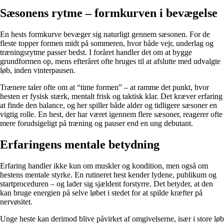
Sæsonens rytme – formkurven i bevægelse
En hests formkurve bevæger sig naturligt gennem sæsonen. For de
fleste topper formen midt på sommeren, hvor både vejr, underlag og
træningsrytme passer bedst. I foråret handler det om at bygge
grundformen op, mens efteråret ofte bruges til at afslutte med udvalgte
løb, inden vinterpausen.
Trænere taler ofte om at “time formen” – at ramme det punkt, hvor
hesten er fysisk stærk, mentalt frisk og taktisk klar. Det kræver erfaring
at finde den balance, og her spiller både alder og tidligere sæsoner en
vigtig rolle. En hest, der har været igennem flere sæsoner, reagerer ofte
mere forudsigeligt på træning og pauser end en ung debutant.
Erfaringens mentale betydning
Erfaring handler ikke kun om muskler og kondition, men også om
hestens mentale styrke. En rutineret hest kender lydene, publikum og
startproceduren – og lader sig sjældent forstyrre. Det betyder, at den
kan bruge energien på selve løbet i stedet for at spilde kræfter på
nervøsitet.
Unge heste kan derimod blive påvirket af omgivelserne, især i store løb