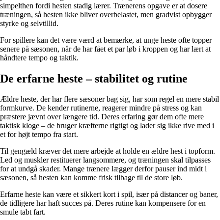
simpelthen fordi hesten stadig lærer. Trænerens opgave er at dosere
træningen, så hesten ikke bliver overbelastet, men gradvist opbygger
styrke og selvtillid.
For spillere kan det være værd at bemærke, at unge heste ofte topper
senere på sæsonen, når de har fået et par løb i kroppen og har lært at
håndtere tempo og taktik.
De erfarne heste – stabilitet og rutine
Ældre heste, der har flere sæsoner bag sig, har som regel en mere stabil
formkurve. De kender rutinerne, reagerer mindre på stress og kan
præstere jævnt over længere tid. Deres erfaring gør dem ofte mere
taktisk kloge – de bruger kræfterne rigtigt og lader sig ikke rive med i
et for højt tempo fra start.
Til gengæld kræver det mere arbejde at holde en ældre hest i topform.
Led og muskler restituerer langsommere, og træningen skal tilpasses
for at undgå skader. Mange trænere lægger derfor pauser ind midt i
sæsonen, så hesten kan komme frisk tilbage til de store løb.
Erfarne heste kan være et sikkert kort i spil, især på distancer og baner,
de tidligere har haft succes på. Deres rutine kan kompensere for en
smule tabt fart.