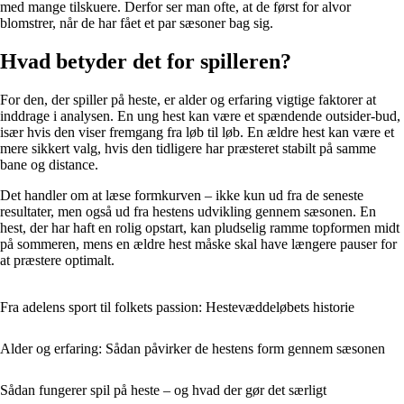
med mange tilskuere. Derfor ser man ofte, at de først for alvor
blomstrer, når de har fået et par sæsoner bag sig.
Hvad betyder det for spilleren?
For den, der spiller på heste, er alder og erfaring vigtige faktorer at
inddrage i analysen. En ung hest kan være et spændende outsider-bud,
især hvis den viser fremgang fra løb til løb. En ældre hest kan være et
mere sikkert valg, hvis den tidligere har præsteret stabilt på samme
bane og distance.
Det handler om at læse formkurven – ikke kun ud fra de seneste
resultater, men også ud fra hestens udvikling gennem sæsonen. En
hest, der har haft en rolig opstart, kan pludselig ramme topformen midt
på sommeren, mens en ældre hest måske skal have længere pauser for
at præstere optimalt.
Fra adelens sport til folkets passion: Hestevæddeløbets historie
Alder og erfaring: Sådan påvirker de hestens form gennem sæsonen
Sådan fungerer spil på heste – og hvad der gør det særligt