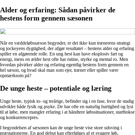
Alder og erfaring: Sådan påvirker de
hestens form gennem sæsonen
Når en væddeløbssæson begynder, er det ikke kun trænerens strategi
og jockeyens dygtighed, der afgør resultatet – hestens alder og erfaring
spiller en afgørende rolle. En ung hest kan have eksplosiv fart og
energi, mens en ældre hest ofte har rutine, styrke og mental ro. Men
hvordan påvirker alder og erfaring egentlig hestens form gennem en
hel sæson, og hvad skal man som ejer, træner eller spiller være
opmærksom på?
De unge heste – potentiale og læring
Unge heste, typisk to- og treårige, befinder sig i en fase, hvor de stadig
udvikler både fysik og psyke. De har ofte en naturlig hurtighed og lyst
til at løbe, men mangler erfaring i at håndtere løbssituationer, startbokse
og konkurrencepres.
I begyndelsen af sæsonen kan de unge heste vise store udsving i
præstationerne. En god debut kan efterfølges af et svagere løb,