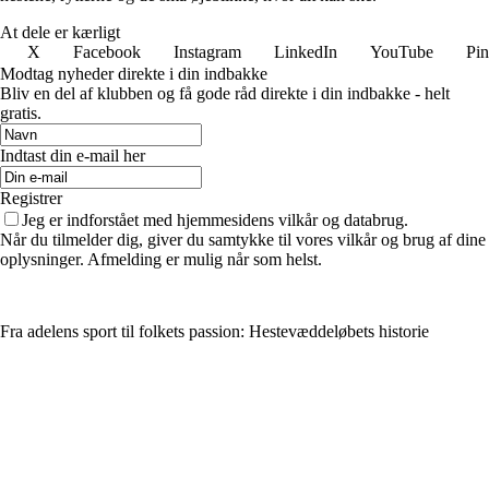
At dele er kærligt
X
Facebook
Instagram
LinkedIn
YouTube
Pin
Modtag nyheder direkte i din indbakke
Bliv en del af klubben og få gode råd direkte i din indbakke - helt
gratis.
Indtast din e-mail her
Registrer
Jeg er indforstået med hjemmesidens vilkår og databrug.
Når du tilmelder dig, giver du samtykke til vores vilkår og brug af dine
oplysninger. Afmelding er mulig når som helst.
Fra adelens sport til folkets passion: Hestevæddeløbets historie