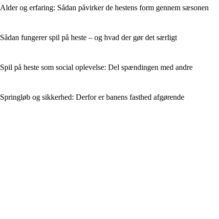
Alder og erfaring: Sådan påvirker de hestens form gennem sæsonen
Sådan fungerer spil på heste – og hvad der gør det særligt
Spil på heste som social oplevelse: Del spændingen med andre
Springløb og sikkerhed: Derfor er banens fasthed afgørende