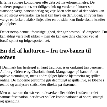
Erfarne spillere kombinerer ofte data og mavefornemmelse. De
studerer programmer, ser tidligere løb og vurderer faktorer som
startspor, vægt, baneunderlag og vejr. Men selv med al den viden kan
et løb stadig overraske. En hest kan have en dårlig dag, en rytter kan
vælge en forkert taktisk linje, eller en outsider kan finde ekstra kræfter
på opløbet.
Det er netop denne uforudsigelighed, der gør hestespil så dragende. Du
kan aldrig være helt sikker – men du kan øge dine chancer ved at
forstå spillet og følge sporten tæt.
En del af kulturen – fra travbanen til
sofaen
I Danmark har hestespil en lang tradition, især omkring travbanerne i
Aalborg, Odense og Charlottenlund. Mange tager på banen for at
opleve stemningen, mens andre følger løbene hjemmefra og spiller
online. De moderne platforme gør det muligt at spille live, se løbene i
realtid og analysere statistikker direkte på skærmen.
Men uanset om du står ved rækværket eller sidder i sofaen, er det
samme fascination, der driver spillet: kombinationen af sport, strategi
og spænding.