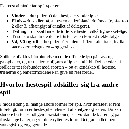
De mest almindelige spiltyper er:
Vinder
– du spiller på den hest, der vinder løbet.
Plads
– du spiller på, at hesten ender blandt de første (typisk top
2 eller 3, afhængigt af antallet af deltagere).
Tvilling
– du skal finde de to første heste i vilkårlig rækkefølge.
Trio
– du skal finde de tre første heste i korrekt rækkefølge.
V4, V5 og V6
– du spiller på vinderen i flere løb i træk, hvilket
øger sværhedsgraden – og gevinsten.
Spillene afvikles i forbindelse med de officielle løb på trav- og
galopbaner, og resultaterne afgøres af løbets udfald. Det betyder, at
spillet er tæt forbundet med sporten – og at kendskab til hestene,
trænerne og baneforholdene kan give en reel fordel.
Hvorfor hestespil adskiller sig fra andre
spil
I modsætning til mange andre former for spil, hvor udfaldet er rent
tilfældigt, rummer hestespil et element af analyse og viden. Du kan
studere hestenes tidligere præstationer, se hvordan de klarer sig på
forskellige baner, og vurdere rytternes form. Det gør spillet mere
strategisk og engagerende.