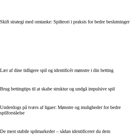
Skift strategi med omtanke: Spilteori i praksis for bedre beslutninger
Lær af dine tidligere spil og identificér mønstre i din betting
Brug bettingtips til at skabe struktur og undgå impulsive spil
Underdogs på tværs af ligaer: Mønstre og muligheder for bedre
spilforståelse
De mest stabile spilmarkeder – sådan identificerer du dem