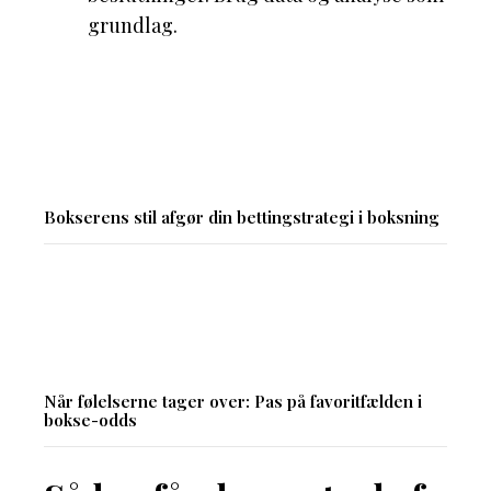
grundlag.
Bokserens stil afgør din bettingstrategi i boksning
Når følelserne tager over: Pas på favoritfælden i
bokse-odds