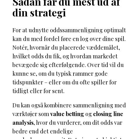
Sådan får du mest ud af
din strategi
For at udnytte odds­sammenligning optimalt
kan du med fordel føre en log over dine spil.
Notér, hvornår du placerede væddemålet,
hvilket odds du fik, og hvordan markedet
bevægede sig efterfølgende. Over tid vil du
kunne se, om du typisk rammer gode
tidspunkter – eller om du ofte spiller for
tidligt eller for sent.
Du kan også kombinere sammenligning med
værktøjer som
value betting
og
closing line
analysis
, hvor du vurderer, om dit odds var
bedre end det endelige