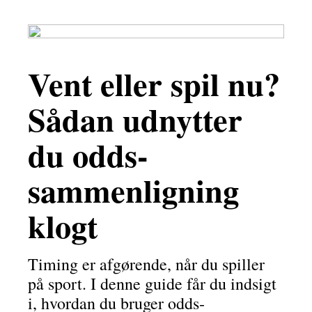
Vent eller spil nu?
Sådan udnytter
du odds­
sammenligning
klogt
Timing er afgørende, når du spiller
på sport. I denne guide får du indsigt
i, hvordan du bruger odds­