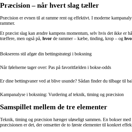
Præcision – når hvert slag tæller
Præcision er evnen til at ramme rent og effektivt. I moderne kampanaly
rammer.
Et præcist slag kan ændre kampens momentum, selv hvis det ikke er hård
træffere, men også på,
hvor
de rammer – kæbe, tinding, krop – og
hvo
Bokserens stil afgør din bettingstrategi i boksning
Når følelserne tager over: Pas på favoritfælden i bokse-odds
Er dine bettingvaner ved at blive usunde? Sådan finder du tilbage til b
Kampanalyse i boksning: Vurdering af teknik, timing og præcision
Samspillet mellem de tre elementer
Teknik, timing og præcision hænger uløseligt sammen. En bokser med g
præcisionen er det, der omsætter de to første elementer til konkret effekt