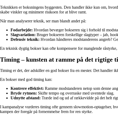
Teknikken er boksningens byggesten. Den handler ikke kun om, hvordan 
skabe vinkler og minimere risikoen for at blive ramt.
Når man analyserer teknik, ser man blandt andet på:
Fodarbejde:
Hvordan bevæger bokseren sig i forhold til modsta
Slagvariation:
Bruger bokseren forskellige slagtyper – jab, ho
Defensiv teknik:
Hvordan håndteres modstanderens angreb? Gen
En teknisk dygtig bokser kan ofte kompensere for manglende råstyrke, 
Timing – kunsten at ramme på det rigtige t
Timing er det, der adskiller en god bokser fra en mester. Det handler
En bokser med god timing kan:
Kontrere effektivt:
Ramme modstanderen netop som denne angr
Bryde rytmen:
Skifte tempo og overraske med uventede slag.
Udnytte afstand:
Træde ind og ud af rækkevidde på det helt rigt
I kampanalyse vurderes timing ofte gennem slowmotion-optagelser, hvor
kampen der foregår på fornemmelse frem for ren styrke.