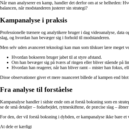
Når man analyserer en kamp, handler det derfor om at se helheden: Hvo
balancen, når modstanderen justerer sin strategi?
Kampanalyse i praksis
Professionelle trænere og analytikere bruger i dag videoanalyse, data 
slag, og hvordan han bevæger sig i forhold til modstanderen.
Men selv uden avanceret teknologi kan man som tilskuer lære meget ved
Hvordan bokseren bruger jabet til at styre afstand.
Om han bevæger sig på tværs af ringen eller bliver stående på lin
Hvordan han reagerer, når han bliver ramt – mister han fokus, elle
Disse observationer giver et mere nuanceret billede af kampen end blot
Fra analyse til forståelse
Kampanalyse handler i sidste ende om at forstå boksning som en strategi
se de små detaljer – fodarbejdet, rytmeskiftene, de præcise slag – åbner
For den, der vil forstå boksning i dybden, er kampanalyse ikke bare et 
At dele er kærligt