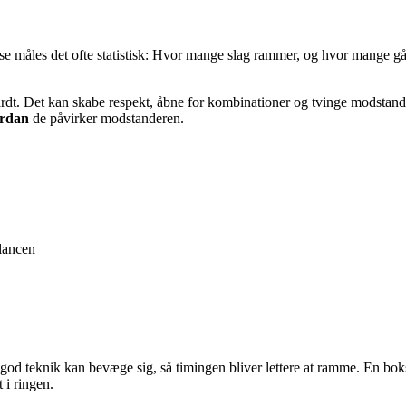
se måles det ofte statistisk: Hvor mange slag rammer, og hvor mange gå
t. Det kan skabe respekt, åbne for kombinationer og tvinge modstanderen
rdan
de påvirker modstanderen.
alancen
od teknik kan bevæge sig, så timingen bliver lettere at ramme. En bo
 i ringen.