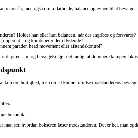
man slår, men også om fodarbejde, balance og evnen til at bevæge sig 
nderen? Holder han eller hun balancen, når der angribes og forsvares?
ok, uppercut – og kombinerer dem flydende?
nem parader, head movement eller afstandskontrol?
fordi præcision og bevægelse gør det muligt at dominere kampen taktis
idspunkt
 ikke kun om hurtighed, men om at kunne forudse modstanderens bevægels
iber.
ige tidspunkt.
 man ser, hvordan bokseren læser modstanderen. Det er her, man opdager