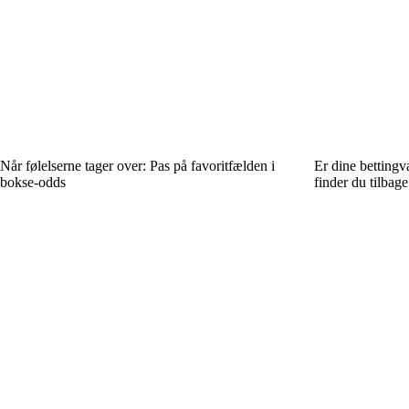
Når følelserne tager over: Pas på favoritfælden i
Er dine bettingv
bokse-odds
finder du tilbage