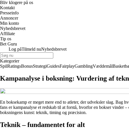
Bliv klogere på os
Kontakt
Presseinfo
Annoncer
Min konto
Nyhedsbrevet
Affiliate
Tip os
Bet Guru
Log på
Tilmeld nu
Nyhedsbrevet
Kategorier
Spil
Ratings
Bonus
Strategi
Guides
Fairplay
Gambling
Væddemål
Basketba
Kampanalyse i boksning: Vurdering af tekn
En boksekamp er meget mere end to atleter, der udveksler slag. Bag hve
fans er kampanalyse et redskab til at forstå, hvorfor en bokser vinder –
boksningens kunst: teknik, timing og præcision.
Teknik – fundamentet for alt