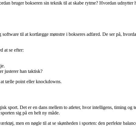
rdan bruger bokseren sin teknik til at skabe rytme? Hvordan udnytter h
og software til at kortlægge mønstre i bokseres adfærd. De ser på, hvor
 at se efter:
je.
r justerer han taktisk?
 at tælle point eller knockdowns.
sk sport. Det er en dans mellem to atleter, hvor intelligens, timing og
 sporten sig på en helt ny måde.
værktøj, men en nøgle til at se skønheden i sporten: den perfekte balanc