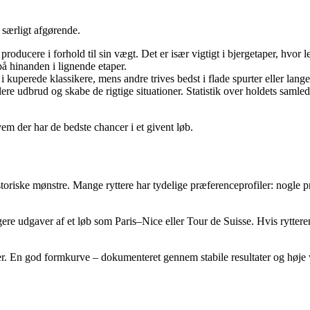
 særligt afgørende.
producere i forhold til sin vægt. Det er især vigtigt i bjergetaper, hvor le
 på hinanden i lignende etaper.
 i kuperede klassikere, mens andre trives bedst i flade spurter eller lang
lere udbrud og skabe de rigtige situationer. Statistik over holdets samle
em der har de bedste chancer i et givent løb.
å historiske mønstre. Mange ryttere har tydelige præferenceprofiler: nogl
ere udgaver af et løb som Paris–Nice eller Tour de Suisse. Hvis rytteren 
r. En god formkurve – dokumenteret gennem stabile resultater og høje wa