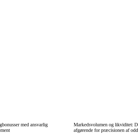
gbonusser med ansvarlig
Markedsvolumen og likviditet: De
ement
afgørende for præcisionen af odd