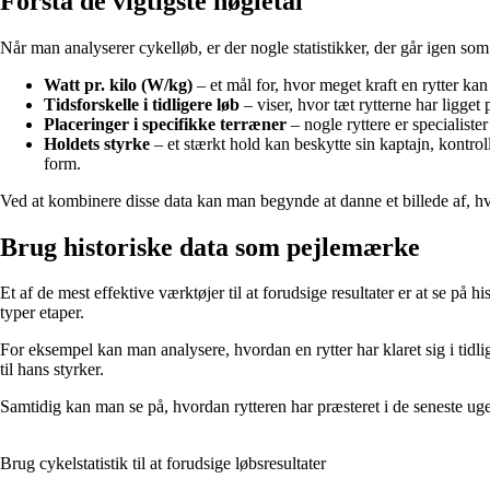
Forstå de vigtigste nøgletal
Når man analyserer cykelløb, er der nogle statistikker, der går igen som
Watt pr. kilo (W/kg)
– et mål for, hvor meget kraft en rytter kan 
Tidsforskelle i tidligere løb
– viser, hvor tæt rytterne har ligget
Placeringer i specifikke terræner
– nogle ryttere er specialister
Holdets styrke
– et stærkt hold kan beskytte sin kaptajn, kontrol
form.
Ved at kombinere disse data kan man begynde at danne et billede af, hv
Brug historiske data som pejlemærke
Et af de mest effektive værktøjer til at forudsige resultater er at se p
typer etaper.
For eksempel kan man analysere, hvordan en rytter har klaret sig i tidlig
til hans styrker.
Samtidig kan man se på, hvordan rytteren har præsteret i de seneste uge
Brug cykelstatistik til at forudsige løbsresultater