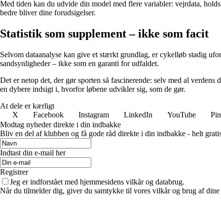
Med tiden kan du udvide din model med flere variabler: vejrdata, holds
bedre bliver dine forudsigelser.
Statistik som supplement – ikke som facit
Selvom dataanalyse kan give et stærkt grundlag, er cykelløb stadig uforuds
sandsynligheder – ikke som en garanti for udfaldet.
Det er netop det, der gør sporten så fascinerende: selv med al verdens 
en dybere indsigt i, hvorfor løbene udvikler sig, som de gør.
At dele er kærligt
X
Facebook
Instagram
LinkedIn
YouTube
Pin
Modtag nyheder direkte i din indbakke
Bliv en del af klubben og få gode råd direkte i din indbakke - helt gratis
Indtast din e-mail her
Registrer
Jeg er indforstået med hjemmesidens vilkår og databrug.
Når du tilmelder dig, giver du samtykke til vores vilkår og brug af din