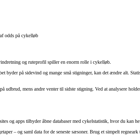
af odds på cykelløb
indretning og ruteprofil spiller en enorm rolle i cykelløb.
et byder på sidevind og mange små stigninger, kan det ændre alt. Statist
 på udbrud, mens andre venter til sidste stigning. Ved at analysere hold
es og apps tilbyder åbne databaser med cykelstatistik, hvor du kan hen
taper – og saml data for de seneste sæsoner. Brug et simpelt regneark t