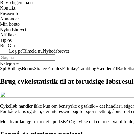
Bliv klogere på os
Kontakt
Presseinfo
Annoncer
Min konto
Nyhedsbrevet
Affiliate
Tip os
Bet Guru
Log på
Tilmeld nu
Nyhedsbrevet
Kategorier
Spil
Ratings
Bonus
Strategi
Guides
Fairplay
Gambling
Væddemål
Basketba
Brug cykelstatistik til at forudsige løbsresu
Cykelløb handler ikke kun om benstyrke og taktik – det handler i stige
For både fans og dem, der interesserer sig for sportsbetting, åbner det e
Men hvordan gør man det i praksis? Og hvilke data er mest værdifulde, når