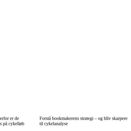
rfor er de
Forstå bookmakerens strategi – og bliv skarpere
s på cykelløb
til cykelanalyse