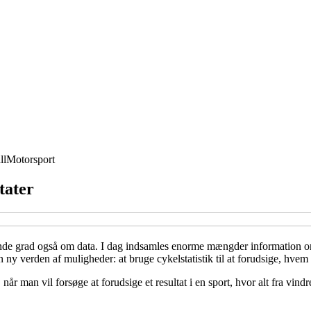
ll
Motorsport
ltater
nde grad også om data. I dag indsamles enorme mængder information om r
n ny verden af muligheder: at bruge cykelstatistik til at forudsige, hvem
 man vil forsøge at forudsige et resultat i en sport, hvor alt fra vindre