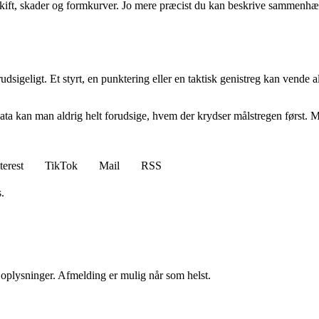
kift, skader og formkurver. Jo mere præcist du kan beskrive sammenhæng
igeligt. Et styrt, en punktering eller en taktisk genistreg kan vende alt 
data kan man aldrig helt forudsige, hvem der krydser målstregen først. 
terest
TikTok
Mail
RSS
.
e oplysninger. Afmelding er mulig når som helst.