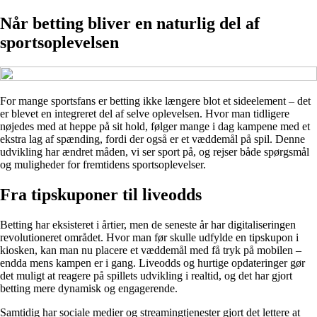
Når betting bliver en naturlig del af
sportsoplevelsen
For mange sportsfans er betting ikke længere blot et sideelement – det
er blevet en integreret del af selve oplevelsen. Hvor man tidligere
nøjedes med at heppe på sit hold, følger mange i dag kampene med et
ekstra lag af spænding, fordi der også er et væddemål på spil. Denne
udvikling har ændret måden, vi ser sport på, og rejser både spørgsmål
og muligheder for fremtidens sportsoplevelser.
Fra tipskuponer til liveodds
Betting har eksisteret i årtier, men de seneste år har digitaliseringen
revolutioneret området. Hvor man før skulle udfylde en tipskupon i
kiosken, kan man nu placere et væddemål med få tryk på mobilen –
endda mens kampen er i gang. Liveodds og hurtige opdateringer gør
det muligt at reagere på spillets udvikling i realtid, og det har gjort
betting mere dynamisk og engagerende.
Samtidig har sociale medier og streamingtjenester gjort det lettere at