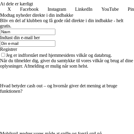
At dele er kærligt
X
Facebook
Instagram
LinkedIn
YouTube
Pin
Modtag nyheder direkte i din indbakke
Bliv en del af klubben og få gode råd direkte i din indbakke - helt
gratis.
Indtast din e-mail her
Registrer
Jeg er indforstået med hjemmesidens vilkår og databrug.
Når du tilmelder dig, giver du samtykke til vores vilkår og brug af dine
oplysninger. Afmelding er mulig når som helst.
Hvad betyder cash out – og hvornår giver det mening at bruge
funktionen?
Mobilspil ændrer vores måde at spille og forstå spil på