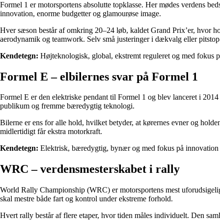
Formel 1 er motorsportens absolutte topklasse. Her mødes verdens bedst
innovation, enorme budgetter og glamourøse image.
Hver sæson består af omkring 20–24 løb, kaldet Grand Prix’er, hvor h
aerodynamik og teamwork. Selv små justeringer i dækvalg eller pitstop-
Kendetegn:
Højteknologisk, global, ekstremt reguleret og med fokus på
Formel E – elbilernes svar på Formel 1
Formel E er den elektriske pendant til Formel 1 og blev lanceret i 2014 
publikum og fremme bæredygtig teknologi.
Bilerne er ens for alle hold, hvilket betyder, at kørernes evner og hold
midlertidigt får ekstra motorkraft.
Kendetegn:
Elektrisk, bæredygtig, bynær og med fokus på innovation
WRC – verdensmesterskabet i rally
World Rally Championship (WRC) er motorsportens mest uforudsigelige o
skal mestre både fart og kontrol under ekstreme forhold.
Hvert rally består af flere etaper, hvor tiden måles individuelt. Den s