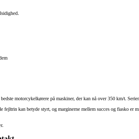
lsidighed.
 dem
ste motorcykelkørere på maskiner, der kan nå over 350 km/t. Serien er 
lille fejltrin kan betyde styrt, og marginerne mellem succes og fiasko
r.
ntakt