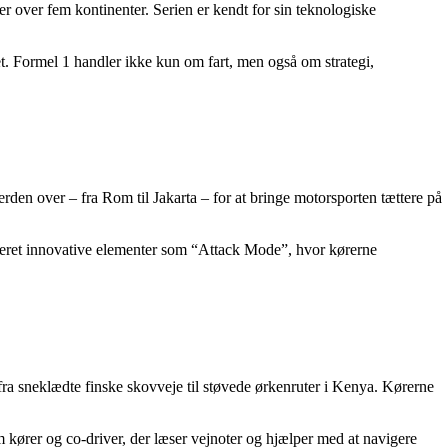
r over fem kontinenter. Serien er kendt for sin teknologiske
 Formel 1 handler ikke kun om fart, men også om strategi,
erden over – fra Rom til Jakarta – for at bringe motorsporten tættere på
roduceret innovative elementer som “Attack Mode”, hvor kørerne
a sneklædte finske skovveje til støvede ørkenruter i Kenya. Kørerne
m kører og co-driver, der læser vejnoter og hjælper med at navigere