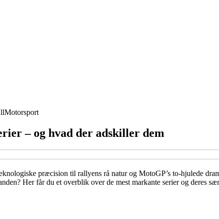
ll
Motorsport
erier – og hvad der adskiller dem
eknologiske præcision til rallyens rå natur og MotoGP’s to-hjulede dram
inanden? Her får du et overblik over de mest markante serier og deres sæ