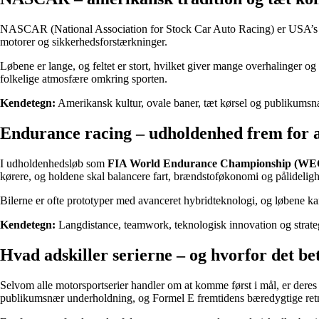
NASCAR (National Association for Stock Car Auto Racing) er USA’s mes
motorer og sikkerhedsforstærkninger.
Løbene er lange, og feltet er stort, hvilket giver mange overhalinge
folkelige atmosfære omkring sporten.
Kendetegn:
Amerikansk kultur, ovale baner, tæt kørsel og publikumsn
Endurance racing – udholdenhed frem for a
I udholdenhedsløb som
FIA World Endurance Championship (WE
kørere, og holdene skal balancere fart, brændstoføkonomi og pålidelig
Bilerne er ofte prototyper med avanceret hybridteknologi, og løbene kan
Kendetegn:
Langdistance, teamwork, teknologisk innovation og strate
Hvad adskiller serierne – og hvorfor det be
Selvom alle motorsportserier handler om at komme først i mål, er d
publikumsnær underholdning, og Formel E fremtidens bæredygtige ret