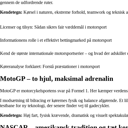
gennem de udfordrende ruter.
Kendetegn:
Kørsel i naturen, ekstreme forhold, teamwork og teknisk a
Licenser og tilsyn: Sådan sikres fair væddemål i motorsport
Informationens rolle i et effektivt bettingmarked på motorsport
Kend de største internationale motorsportserier – og hvad der adskiller
Køreranalyse forklaret: Forstå præstationer i motorsport
MotoGP – to hjul, maksimal adrenalin
MotoGP er motorcykelsportens svar på Formel 1. Her kæmper verdens bed
I modsætning til bilracing er kørernes fysik og balance afgørende. Et 
testbane for ny teknologi, der senere finder vej til gadecykler.
Kendetegn:
Høj fart, fysisk krævende, dramatisk og visuelt spektakulæ
NASCAR – amerikansk tradition og tæt ko