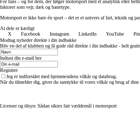
For fans – og for dem, der følger motorsport med et analytisk eller betti
faktorer som vejr, dæk og banetype.
Motorsport er ikke bare én sport – det er et univers af fart, teknik og pas
At dele er kærligt
X
Facebook
Instagram
LinkedIn
YouTube
Pin
Modtag nyheder direkte i din indbakke
Bliv en del af klubben og få gode råd direkte i din indbakke - helt gratis
Indtast din e-mail her
Registrer
Jeg er indforstået med hjemmesidens vilkår og databrug.
Når du tilmelder dig, giver du samtykke til vores vilkår og brug af din
Licenser og tilsyn: Sådan sikres fair væddemål i motorsport