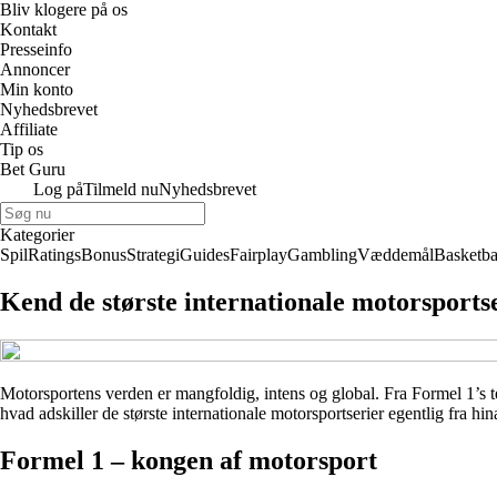
Bliv klogere på os
Kontakt
Presseinfo
Annoncer
Min konto
Nyhedsbrevet
Affiliate
Tip os
Bet Guru
Log på
Tilmeld nu
Nyhedsbrevet
Kategorier
Spil
Ratings
Bonus
Strategi
Guides
Fairplay
Gambling
Væddemål
Basketba
Kend de største internationale motorsports
Motorsportens verden er mangfoldig, intens og global. Fra Formel 1’s t
hvad adskiller de største internationale motorsportserier egentlig fra h
Formel 1 – kongen af motorsport