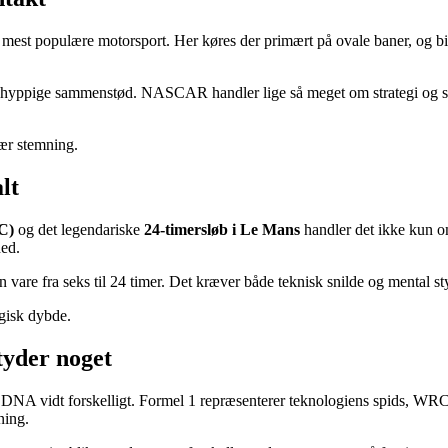
t populære motorsport. Her køres der primært på ovale baner, og bile
r og hyppige sammenstød. NASCAR handler lige så meget om strategi og 
ær stemning.
lt
C)
og det legendariske
24-timersløb i Le Mans
handler det ikke kun om
hed.
 vare fra seks til 24 timer. Det kræver både teknisk snilde og mental s
gisk dybde.
tyder noget
eres DNA vidt forskelligt. Formel 1 repræsenterer teknologiens spid
ning.