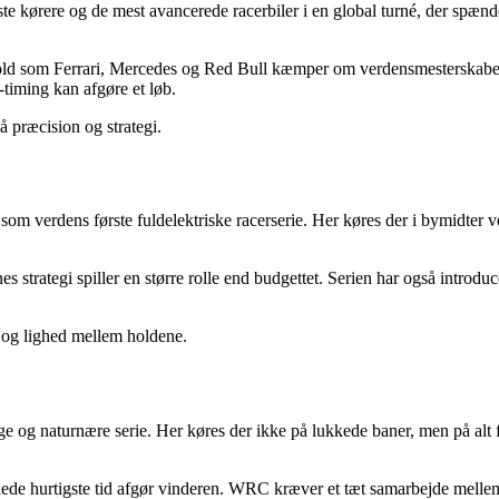
e kørere og de mest avancerede racerbiler i en global turné, der spænde
old som Ferrari, Mercedes og Red Bull kæmper om verdensmesterskabet.
timing kan afgøre et løb.
 præcision og strategi.
som verdens første fuldelektriske racerserie. Her køres der i bymidter v
enes strategi spiller en større rolle end budgettet. Serien har også int
 og lighed mellem holdene.
g naturnære serie. Her køres der ikke på lukkede baner, men på alt fr
amlede hurtigste tid afgør vinderen. WRC kræver et tæt samarbejde melle