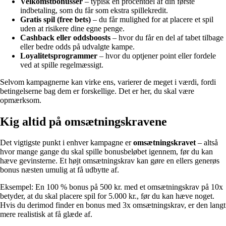
Velkomstbonusser
– typisk en procentdel af din første
indbetaling, som du får som ekstra spillekredit.
Gratis spil (free bets)
– du får mulighed for at placere et spil
uden at risikere dine egne penge.
Cashback eller oddsboosts
– hvor du får en del af tabet tilbage
eller bedre odds på udvalgte kampe.
Loyalitetsprogrammer
– hvor du optjener point eller fordele
ved at spille regelmæssigt.
Selvom kampagnerne kan virke ens, varierer de meget i værdi, fordi
betingelserne bag dem er forskellige. Det er her, du skal være
opmærksom.
Kig altid på omsætningskravene
Det vigtigste punkt i enhver kampagne er
omsætningskravet
– altså
hvor mange gange du skal spille bonusbeløbet igennem, før du kan
hæve gevinsterne. Et højt omsætningskrav kan gøre en ellers generøs
bonus næsten umulig at få udbytte af.
Eksempel: En 100 % bonus på 500 kr. med et omsætningskrav på 10x
betyder, at du skal placere spil for 5.000 kr., før du kan hæve noget.
Hvis du derimod finder en bonus med 3x omsætningskrav, er den langt
mere realistisk at få glæde af.