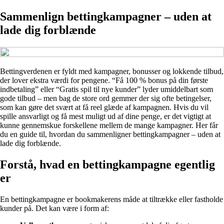
Sammenlign bettingkampagner – uden at
lade dig forblænde
Bettingverdenen er fyldt med kampagner, bonusser og lokkende tilbud,
der lover ekstra værdi for pengene. “Få 100 % bonus på din første
indbetaling” eller “Gratis spil til nye kunder” lyder umiddelbart som
gode tilbud – men bag de store ord gemmer der sig ofte betingelser,
som kan gøre det svært at få reel glæde af kampagnen. Hvis du vil
spille ansvarligt og få mest muligt ud af dine penge, er det vigtigt at
kunne gennemskue forskellene mellem de mange kampagner. Her får
du en guide til, hvordan du sammenligner bettingkampagner – uden at
lade dig forblænde.
Forstå, hvad en bettingkampagne egentlig
er
En bettingkampagne er bookmakerens måde at tiltrække eller fastholde
kunder på. Det kan være i form af: