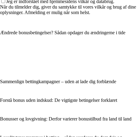
Jeg er indforstået med hjemmesidens vilkår og databrug.
Når du tilmelder dig, giver du samtykke til vores vilkår og brug af dine
oplysninger. Afmelding er mulig når som helst.
Ændrede bonusbetingelser? Sådan opdager du ændringerne i tide
Sammenlign bettingkampagner – uden at lade dig forblænde
Forstå bonus uden indskud: De vigtigste betingelser forklaret
Bonusser og lovgivning: Derfor varierer bonus­tilbud fra land til land