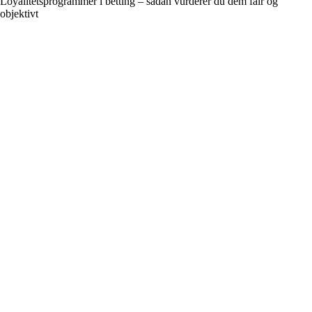
Loyalitetsprogrammer i betting – sådan vurderer du dem fair og
objektivt