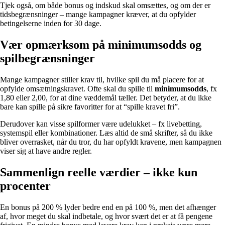
Tjek også, om både bonus og indskud skal omsættes, og om der er
tidsbegrænsninger – mange kampagner kræver, at du opfylder
betingelserne inden for 30 dage.
Vær opmærksom på minimumsodds og
spilbegrænsninger
Mange kampagner stiller krav til, hvilke spil du må placere for at
opfylde omsætningskravet. Ofte skal du spille til
minimumsodds
, fx
1,80 eller 2,00, for at dine væddemål tæller. Det betyder, at du ikke
bare kan spille på sikre favoritter for at “spille kravet fri”.
Derudover kan visse spilformer være udelukket – fx livebetting,
systemspil eller kombinationer. Læs altid de små skrifter, så du ikke
bliver overrasket, når du tror, du har opfyldt kravene, men kampagnen
viser sig at have andre regler.
Sammenlign reelle værdier – ikke kun
procenter
En bonus på 200 % lyder bedre end en på 100 %, men det afhænger
af, hvor meget du skal indbetale, og hvor svært det er at få pengene