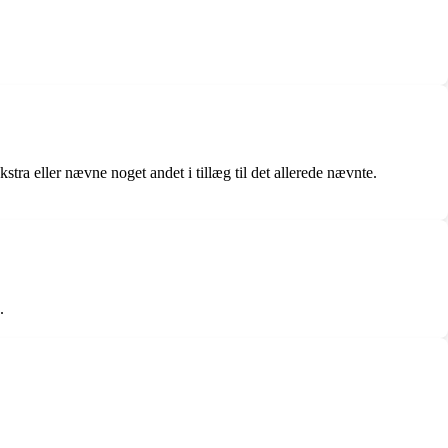
stra eller nævne noget andet i tillæg til det allerede nævnte.
.