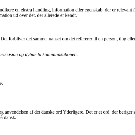
re en ekstra handling, information eller egenskab, der er relevant for
ation ud over det, der allerede er kendt.
. Det forbliver det samme, uanset om det refererer til en person, ting ell
 præcision og dybde til kommunikationen.
e.
n og anvendelsen af det danske ord Yderligere. Det er et ord, der berige
på dansk.