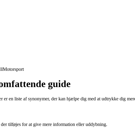
ll
Motorsport
 omfattende guide
er er en liste af synonymer, der kan hjælpe dig med at udtrykke dig mere
 der tilføjes for at give mere information eller uddybning.