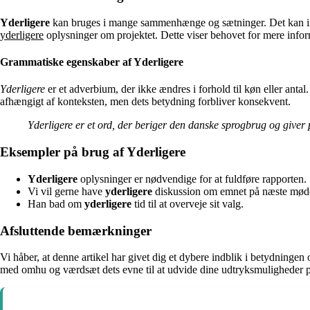
Yderligere
kan bruges i mange sammenhænge og sætninger. Det kan indike
yderligere
oplysninger om projektet. Dette viser behovet for mere inform
Grammatiske egenskaber af Yderligere
Yderligere
er et adverbium, der ikke ændres i forhold til køn eller antal
afhængigt af konteksten, men dets betydning forbliver konsekvent.
Yderligere er et ord, der beriger den danske sprogbrug og giver
Eksempler på brug af Yderligere
Yderligere
oplysninger er nødvendige for at fuldføre rapporten.
Vi vil gerne have
yderligere
diskussion om emnet på næste mød
Han bad om
yderligere
tid til at overveje sit valg.
Afsluttende bemærkninger
Vi håber, at denne artikel har givet dig et dybere indblik i betydninge
med omhu og værdsæt dets evne til at udvide dine udtryksmuligheder 