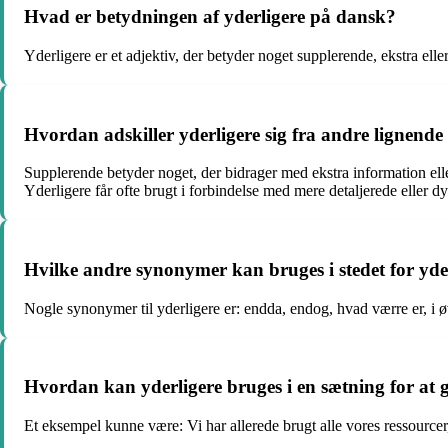
Hvad er betydningen af yderligere på dansk?
Yderligere er et adjektiv, der betyder noget supplerende, ekstra eller 
Hvordan adskiller yderligere sig fra andre lignen
Supplerende betyder noget, der bidrager med ekstra information eller 
Yderligere får ofte brugt i forbindelse med mere detaljerede eller 
Hvilke andre synonymer kan bruges i stedet for yde
Nogle synonymer til yderligere er: endda, endog, hvad værre er, i øvr
Hvordan kan yderligere bruges i en sætning for at g
Et eksempel kunne være: Vi har allerede brugt alle vores ressourcer