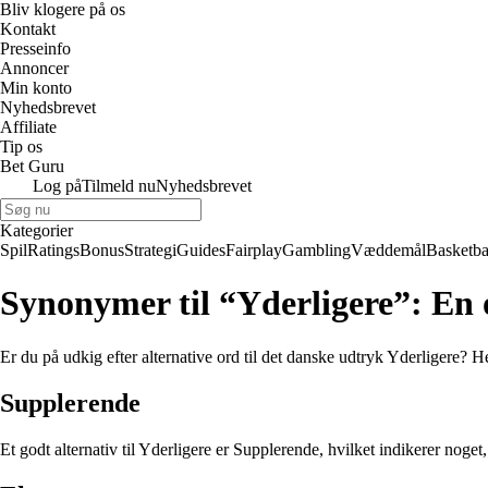
Bliv klogere på os
Kontakt
Presseinfo
Annoncer
Min konto
Nyhedsbrevet
Affiliate
Tip os
Bet Guru
Log på
Tilmeld nu
Nyhedsbrevet
Kategorier
Spil
Ratings
Bonus
Strategi
Guides
Fairplay
Gambling
Væddemål
Basketba
Synonymer til “Yderligere”: En
Er du på udkig efter alternative ord til det danske udtryk Yderligere? H
Supplerende
Et godt alternativ til Yderligere er Supplerende, hvilket indikerer noget,