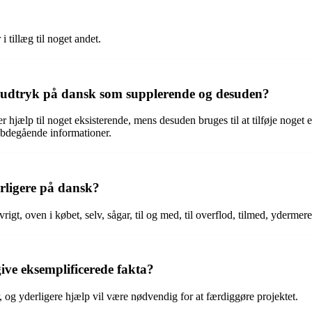
i tillæg til noget andet.
de udtryk på dansk som supplerende og desuden?
hjælp til noget eksisterende, mens desuden bruges til at tilføje noget ek
dybdegående informationer.
rligere på dansk?
igt, oven i købet, selv, sågar, til og med, til overflod, tilmed, ydermere
ive eksemplificerede fakta?
, og yderligere hjælp vil være nødvendig for at færdiggøre projektet.