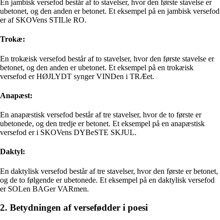
En jambisk versefod består af to stavelser, hvor den første stavelse er
ubetonet, og den anden er betonet. Et eksempel på en jambisk versefod
er af SKOVens STILle RO.
Trokæ:
En trokæisk versefod består af to stavelser, hvor den første stavelse er
betonet, og den anden er ubetonet. Et eksempel på en trokæisk
versefod er HØJLYDT synger VINDen i TRÆet.
Anapæst:
En anapæstisk versefod består af tre stavelser, hvor de to første er
ubetonede, og den tredje er betonet. Et eksempel på en anapæstisk
versefod er i SKOVens DYBeSTE SKJUL.
Daktyl:
En daktylisk versefod består af tre stavelser, hvor den første er betonet,
og de to følgende er ubetonede. Et eksempel på en daktylisk versefod
er SOLen BAGer VARmen.
2. Betydningen af versefødder i poesi