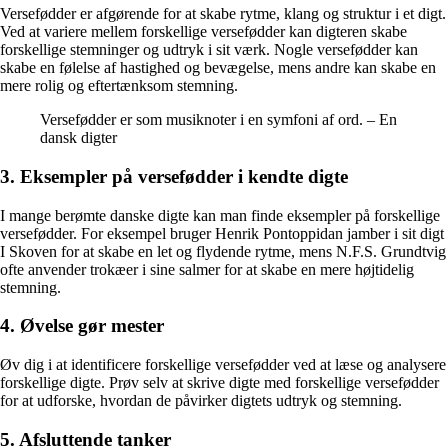
Versefødder er afgørende for at skabe rytme, klang og struktur i et digt.
Ved at variere mellem forskellige versefødder kan digteren skabe
forskellige stemninger og udtryk i sit værk. Nogle versefødder kan
skabe en følelse af hastighed og bevægelse, mens andre kan skabe en
mere rolig og eftertænksom stemning.
Versefødder er som musiknoter i en symfoni af ord. – En
dansk digter
3. Eksempler på versefødder i kendte digte
I mange berømte danske digte kan man finde eksempler på forskellige
versefødder. For eksempel bruger Henrik Pontoppidan jamber i sit digt
I Skoven for at skabe en let og flydende rytme, mens N.F.S. Grundtvig
ofte anvender trokæer i sine salmer for at skabe en mere højtidelig
stemning.
4. Øvelse gør mester
Øv dig i at identificere forskellige versefødder ved at læse og analysere
forskellige digte. Prøv selv at skrive digte med forskellige versefødder
for at udforske, hvordan de påvirker digtets udtryk og stemning.
5. Afsluttende tanker