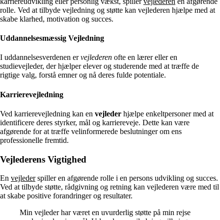
karriereudvikling eller personlig vækst, spiller
vejlederen
en afgørende
rolle. Ved at tilbyde vejledning og støtte kan vejlederen hjælpe med at
skabe klarhed, motivation og succes.
Uddannelsesmæssig Vejledning
I uddannelsesverdenen er
vejlederen
ofte en lærer eller en
studievejleder, der hjælper elever og studerende med at træffe de
rigtige valg, forstå emner og nå deres fulde potentiale.
Karrierevejledning
Ved karrierevejledning kan en
vejleder
hjælpe enkeltpersoner med at
identificere deres styrker, mål og karriereveje. Dette kan være
afgørende for at træffe velinformerede beslutninger om ens
professionelle fremtid.
Vejlederens Vigtighed
En
vejleder
spiller en afgørende rolle i en persons udvikling og succes.
Ved at tilbyde støtte, rådgivning og retning kan vejlederen være med til
at skabe positive forandringer og resultater.
Min vejleder har været en uvurderlig støtte på min rejse