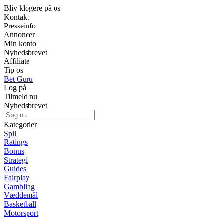
Bliv klogere på os
Kontakt
Presseinfo
Annoncer
Min konto
Nyhedsbrevet
Affiliate
Tip os
Bet Guru
Log på
Tilmeld nu
Nyhedsbrevet
Kategorier
Spil
Ratings
Bonus
Strategi
Guides
Fairplay
Gambling
Væddemål
Basketball
Motorsport