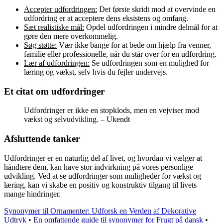
Accepter udfordringen:
Det første skridt mod at overvinde en
udfordring er at acceptere dens eksistens og omfang.
Sæt realistiske mål:
Opdel udfordringen i mindre delmål for at
gøre den mere overkommelig.
Søg støtte:
Vær ikke bange for at bede om hjælp fra venner,
familie eller professionelle, når du står over for en udfordring.
Lær af udfordringen:
Se udfordringen som en mulighed for
læring og vækst, selv hvis du fejler undervejs.
Et citat om udfordringer
Udfordringer er ikke en stopklods, men en vejviser mod
vækst og selvudvikling. – Ukendt
Afsluttende tanker
Udfordringer er en naturlig del af livet, og hvordan vi vælger at
håndtere dem, kan have stor indvirkning på vores personlige
udvikling. Ved at se udfordringer som muligheder for vækst og
læring, kan vi skabe en positiv og konstruktiv tilgang til livets
mange hindringer.
Synonymer til Ornamenter: Udforsk en Verden af Dekorative
Udtryk
•
En omfattende guide til synonymer for Frugt på dansk
•