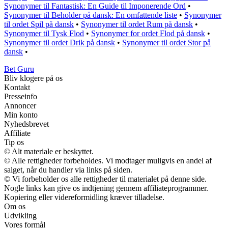
Synonymer til Fantastisk: En Guide til Imponerende Ord
•
Synonymer til Beholder på dansk: En omfattende liste
•
Synonymer
til ordet Spil på dansk
•
Synonymer til ordet Rum på dansk
•
Synonymer til Tysk Flod
•
Synonymer for ordet Flod på dansk
•
Synonymer til ordet Drik på dansk
•
Synonymer til ordet Stor på
dansk
•
Bet Guru
Bliv klogere på os
Kontakt
Presseinfo
Annoncer
Min konto
Nyhedsbrevet
Affiliate
Tip os
© Alt materiale er beskyttet.
© Alle rettigheder forbeholdes. Vi modtager muligvis en andel af
salget, når du handler via links på siden.
© Vi forbeholder os alle rettigheder til materialet på denne side.
Nogle links kan give os indtjening gennem affiliateprogrammer.
Kopiering eller videreformidling kræver tilladelse.
Om os
Udvikling
Vores formål