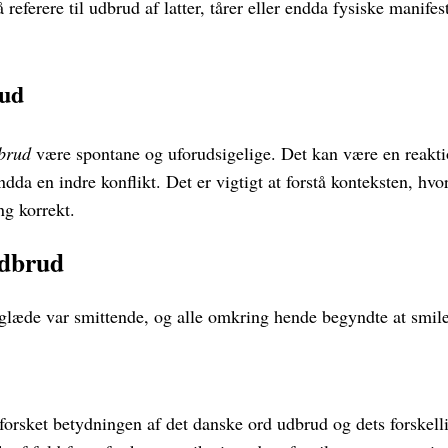
 referere til udbrud af latter, tårer eller endda fysiske manif
rud
brud
være spontane og uforudsigelige. Det kan være en reakti
ndda en indre konflikt. Det er vigtigt at forstå konteksten, hvo
ng korrekt.
Udbrud
glæde var smittende, og alle omkring hende begyndte at smile
dforsket betydningen af det danske ord udbrud og dets forskell