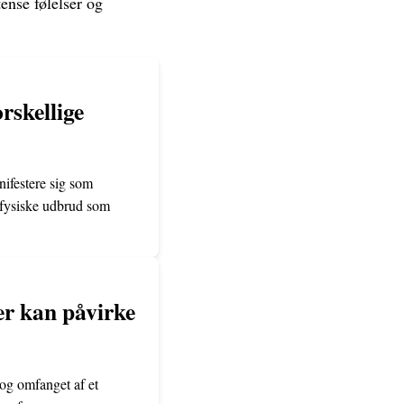
ense følelser og
rskellige
anifestere sig som
 fysiske udbrud som
er kan påvirke
 og omfanget af et