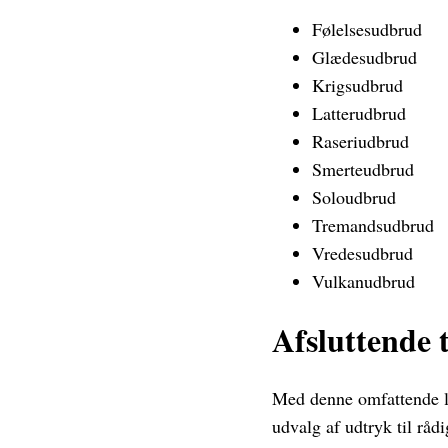
Følelsesudbrud
Glædesudbrud
Krigsudbrud
Latterudbrud
Raseriudbrud
Smerteudbrud
Soloudbrud
Tremandsudbrud
Vredesudbrud
Vulkanudbrud
Afsluttende 
Med denne omfattende lis
udvalg af udtryk til råd