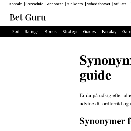
Kontakt
Presseinfo
Annoncer
Min konto
Nyhedsbrevet
Affiliate
Bet Guru
Spil
Ratings
Bonus
Strategi
Guides
Fairplay
Gam
Synonyme
guide
Er du på udkig efter alt
udvide dit ordforråd og
Synonymer f