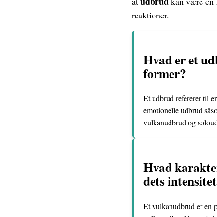
udbrud
at
kan være en k
reaktioner.
Hvad er et udb
former?
Et udbrud refererer til e
emotionelle udbrud såso
vulkanudbrud og solou
Hvad karakter
dets intensit
Et vulkanudbrud er en pl