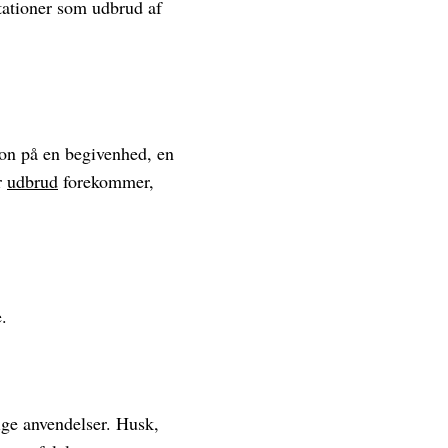
estationer som udbrud af
on på en begivenhed, en
r
udbrud
forekommer,
.
ige anvendelser. Husk,