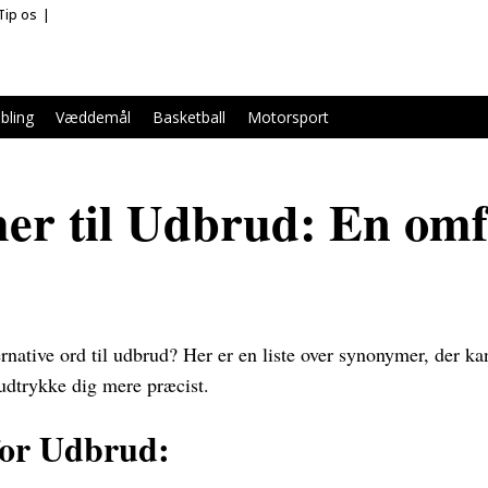
Tip os
bling
Væddemål
Basketball
Motorsport
r til Udbrud: En omf
ernative ord til udbrud? Her er en liste over synonymer, der k
 udtrykke dig mere præcist.
or Udbrud: