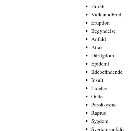
Udråb
Vulkanudbrud
Eruption
Begyndelse
Anfald
Attak
Dårligdom
Epidemi
Ildebefindende
Insult
Lidelse
Onde
Paroksysme
Raptus
Sygdom
Sygdomsanfald