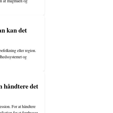
ten af magmaen og
an kan det
befolkning eller region.
ndhedssystemet og
n håndtere det
ession. For at håndtere
kation for at forebygge