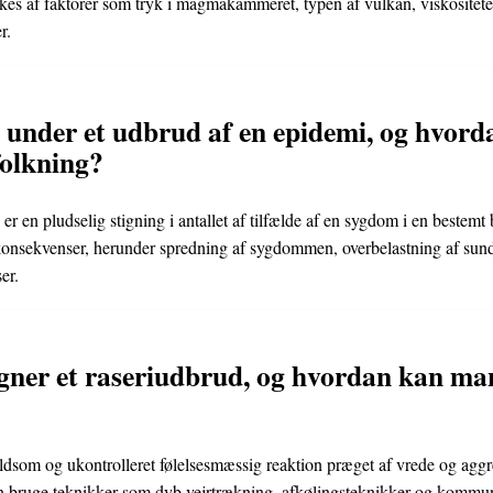
kes af faktorer som tryk i magmakammeret, typen af vulkan, viskosite
r.
 under et udbrud af en epidemi, og hvord
folkning?
er en pludselig stigning i antallet af tilfælde af en sygdom i en bestemt 
konsekvenser, herunder spredning af sygdommen, overbelastning af su
er.
ner et raseriudbrud, og hvordan kan ma
ldsom og ukontrolleret følelsesmæssig reaktion præget af vrede og aggr
n bruge teknikker som dyb vejrtrækning, afkølingsteknikker og kommuni