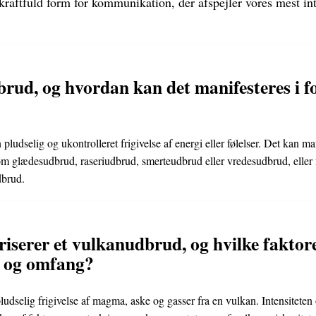
raftfuld form for kommunikation, der afspejler vores mest int
rud, og hvordan kan det manifesteres i fo
n pludselig og ukontrolleret frigivelse af energi eller følelser. Det kan m
m glædesudbrud, raseriudbrud, smerteudbrud eller vredesudbrud, eller
dbrud.
iserer et vulkanudbrud, og hvilke faktor
et og omfang?
udselig frigivelse af magma, aske og gasser fra en vulkan. Intensiteten