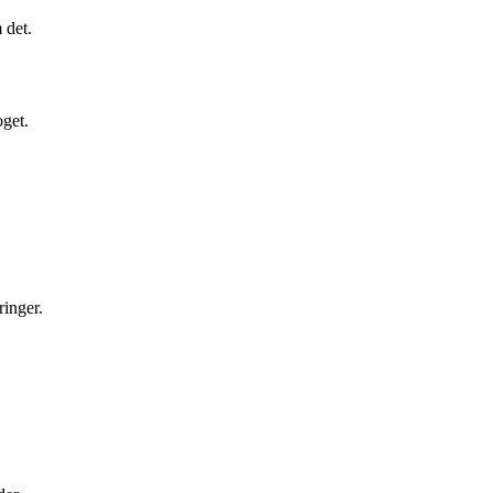
 det.
oget.
ringer.