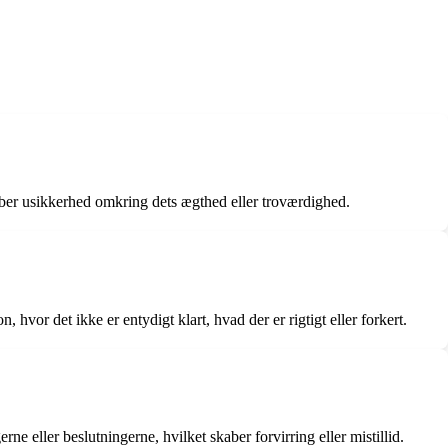
kaber usikkerhed omkring dets ægthed eller troværdighed.
hvor det ikke er entydigt klart, hvad der er rigtigt eller forkert.
e eller beslutningerne, hvilket skaber forvirring eller mistillid.