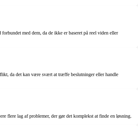
d forbundet med dem, da de ikke er baseret på reel viden eller
flikt, da det kan være svært at træffe beslutninger eller handle
ere flere lag af problemer, der gør det komplekst at finde en løsning.