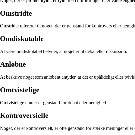
Noget, der er problemfyldt, er fyldt med udfordringer eller vanskelighe
Omstridte
Omstridte refererer til noget, der er genstand for kontrovers eller uenig
Omdiskutable
At være omdiskutabel betyder, at noget er til debat eller diskussion.
Anløbne
At beskrive noget som anløbent antyder, at det er upålideligt eller tvivl
Omtvistelige
Omtvistelige emner er genstand for debat eller uenighed.
Kontroversielle
Noget, der er kontroversielt, er ofte genstand for stærke meninger eller 