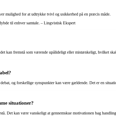
iver mulighed for at udtrykke tvivl og usikkerhed på en præcis måde.
ybde til enhver samtale. – Lingvistisk Ekspert
g det kan fremstå som værende upålideligt eller mistænkeligt, hvilket s
tabel?
debat, og forskellige synspunkter kan være gældende. Det er en situation, 
mme situationer?
rstå. Det kan være vanskeligt at gennemskue motivationen bag handlingern