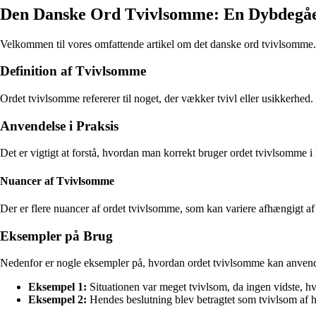
Den Danske Ord Tvivlsomme: En Dybdegåe
Velkommen til vores omfattende artikel om det danske ord tvivlsomme. 
Definition af Tvivlsomme
Ordet tvivlsomme refererer til noget, der vækker tvivl eller usikkerhed. D
Anvendelse i Praksis
Det er vigtigt at forstå, hvordan man korrekt bruger ordet tvivlsomme i
Nuancer af Tvivlsomme
Der er flere nuancer af ordet tvivlsomme, som kan variere afhængigt af 
Eksempler på Brug
Nedenfor er nogle eksempler på, hvordan ordet tvivlsomme kan anven
Eksempel 1:
Situationen var meget tvivlsom, da ingen vidste, hv
Eksempel 2:
Hendes beslutning blev betragtet som tvivlsom af h