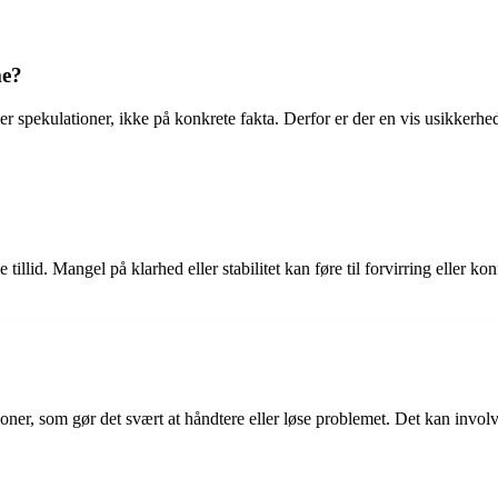
me?
er spekulationer, ikke på konkrete fakta. Derfor er der en vis usikkerhe
illid. Mangel på klarhed eller stabilitet kan føre til forvirring eller kon
oner, som gør det svært at håndtere eller løse problemet. Det kan involv