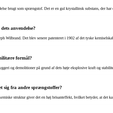
else brugt som sprængstof. Det er en gul krystallinsk substans, der har e
 dets anvendelse?
seph Wilbrand. Det blev senere patenteret i 1902 af det tyske kemiselsk
militære formål?
ggeri og demolitioner på grund af dets høje eksplosive kraft og stabilite
t sig fra andre sprængstoffer?
kemiske struktur giver det en høj brisanteffekt, hvilket betyder, at det k