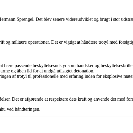
 Hermann Sprengel. Det blev senere videreudviklet og brugt i stor udst
t og militære operationer. Det er vigtigt at håndtere trotyl med forsigt
t at bære passende beskyttelsesudstyr som handsker og beskyttelsesbriller
arme og åben ild for at undgå utilsigtet detonation.
ingen af trotyl til professionelle med erfaring inden for eksplosive mater
ndelser. Det er afgørende at respektere dets kraft og anvende det med fo
omhu ved håndteringen.