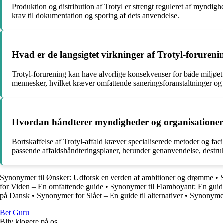
Produktion og distribution af Trotyl er strengt reguleret af myndi
krav til dokumentation og sporing af dets anvendelse.
Hvad er de langsigtet virkninger af Trotyl-foruren
Trotyl-forurening kan have alvorlige konsekvenser for både miljøe
mennesker, hvilket kræver omfattende saneringsforanstaltninger og
Hvordan håndterer myndigheder og organisationer b
Bortskaffelse af Trotyl-affald kræver specialiserede metoder og fac
passende affaldshåndteringsplaner, herunder genanvendelse, destruk
Synonymer til Ønsker: Udforsk en verden af ambitioner og drømme
•
for Viden – En omfattende guide
•
Synonymer til Flamboyant: En guide 
på Dansk
•
Synonymer for Slået – En guide til alternativer
•
Synonymer
Bet Guru
Bliv klogere på os