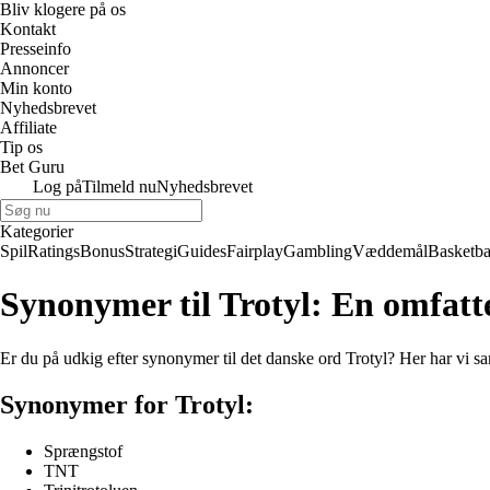
Bliv klogere på os
Kontakt
Presseinfo
Annoncer
Min konto
Nyhedsbrevet
Affiliate
Tip os
Bet Guru
Log på
Tilmeld nu
Nyhedsbrevet
Kategorier
Spil
Ratings
Bonus
Strategi
Guides
Fairplay
Gambling
Væddemål
Basketba
Synonymer til Trotyl: En omfatte
Er du på udkig efter synonymer til det danske ord Trotyl? Her har vi sa
Synonymer for Trotyl:
Sprængstof
TNT