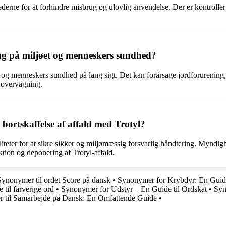
ghederne for at forhindre misbrug og ulovlig anvendelse. Der er kontrol
ing på miljøet og menneskers sundhed?
t og menneskers sundhed på lang sigt. Det kan forårsage jordforurening
 overvågning.
ortskaffelse af affald med Trotyl?
iliteter for at sikre sikker og miljømæssig forsvarlig håndtering. Mynd
tion og deponering af Trotyl-affald.
Synonymer til ordet Score på dansk
•
Synonymer for Krybdyr: En Guide 
til farverige ord
•
Synonymer for Udstyr – En Guide til Ordskat
•
Syn
 til Samarbejde på Dansk: En Omfattende Guide
•