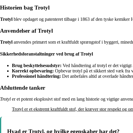
Historien bag Trotyl
Trotyl
blev opdaget og patenteret tilbage i 1863 af den tyske kemiker
Anvendelser af Trotyl
Trotyl
anvendes primært som et kraftfuldt sprængstof i byggeri, minedrif
Sikkerhedsforanstaltninger ved brug af Trotyl
Brug beskyttelsesudstyr:
Ved håndtering af trotyl er det vigtig
Korrekt opbevaring:
Opbevar trotyl på et sikkert sted væk fra v
Professionel håndtering:
Det anbefales altid at overlade håndter
Afsluttende tanker
Trotyl
er et potent eksplosivt stof med en lang historie og vigtige anve
Trotyl er et ekstremt kraftfuldt stof, der kræver stor respekt og 
Hvad er Trotyl, og hvilke egenskaber har det?