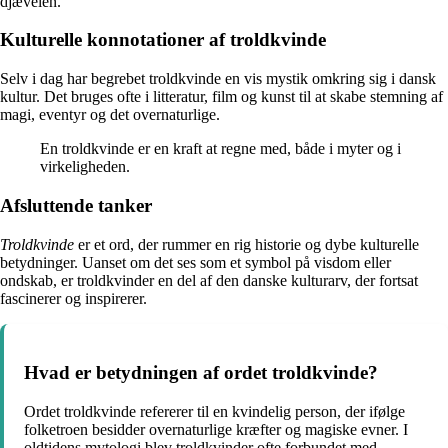
djævelen.
Kulturelle konnotationer af troldkvinde
Selv i dag har begrebet troldkvinde en vis mystik omkring sig i dansk
kultur. Det bruges ofte i litteratur, film og kunst til at skabe stemning af
magi, eventyr og det overnaturlige.
En troldkvinde er en kraft at regne med, både i myter og i
virkeligheden.
Afsluttende tanker
Troldkvinde
er et ord, der rummer en rig historie og dybe kulturelle
betydninger. Uanset om det ses som et symbol på visdom eller
ondskab, er troldkvinder en del af den danske kulturarv, der fortsat
fascinerer og inspirerer.
Hvad er betydningen af ordet troldkvinde?
Ordet troldkvinde refererer til en kvindelig person, der ifølge
folketroen besidder overnaturlige kræfter og magiske evner. I
oldtidens mytologi blev troldkvinder ofte forbundet med