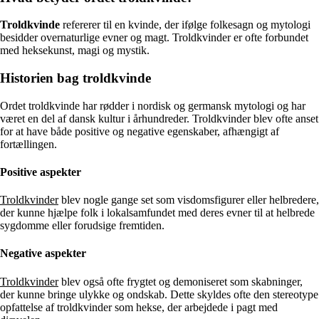
Troldkvinde
refererer til en kvinde, der ifølge folkesagn og mytologi
besidder overnaturlige evner og magt. Troldkvinder er ofte forbundet
med heksekunst, magi og mystik.
Historien bag troldkvinde
Ordet troldkvinde har rødder i nordisk og germansk mytologi og har
været en del af dansk kultur i århundreder. Troldkvinder blev ofte anset
for at have både positive og negative egenskaber, afhængigt af
fortællingen.
Positive aspekter
Troldkvinder
blev nogle gange set som visdomsfigurer eller helbredere,
der kunne hjælpe folk i lokalsamfundet med deres evner til at helbrede
sygdomme eller forudsige fremtiden.
Negative aspekter
Troldkvinder
blev også ofte frygtet og demoniseret som skabninger,
der kunne bringe ulykke og ondskab. Dette skyldes ofte den stereotype
opfattelse af troldkvinder som hekse, der arbejdede i pagt med