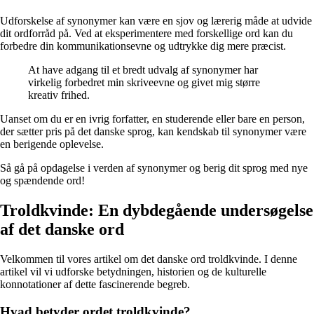
Udforskelse af synonymer kan være en sjov og lærerig måde at udvide
dit ordforråd på. Ved at eksperimentere med forskellige ord kan du
forbedre din kommunikationsevne og udtrykke dig mere præcist.
At have adgang til et bredt udvalg af synonymer har
virkelig forbedret min skriveevne og givet mig større
kreativ frihed.
Uanset om du er en ivrig forfatter, en studerende eller bare en person,
der sætter pris på det danske sprog, kan kendskab til synonymer være
en berigende oplevelse.
Så gå på opdagelse i verden af synonymer og berig dit sprog med nye
og spændende ord!
Troldkvinde: En dybdegående undersøgelse
af det danske ord
Velkommen til vores artikel om det danske ord troldkvinde. I denne
artikel vil vi udforske betydningen, historien og de kulturelle
konnotationer af dette fascinerende begreb.
Hvad betyder ordet troldkvinde?