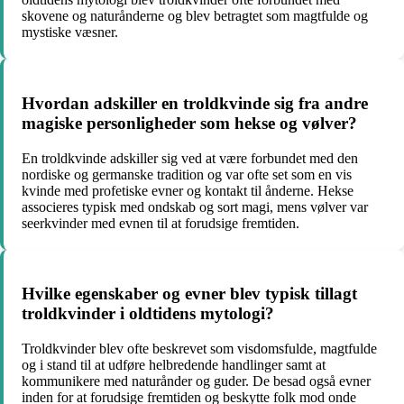
skovene og naturånderne og blev betragtet som magtfulde og
mystiske væsner.
Hvordan adskiller en troldkvinde sig fra andre
magiske personligheder som hekse og vølver?
En troldkvinde adskiller sig ved at være forbundet med den
nordiske og germanske tradition og var ofte set som en vis
kvinde med profetiske evner og kontakt til ånderne. Hekse
associeres typisk med ondskab og sort magi, mens vølver var
seerkvinder med evnen til at forudsige fremtiden.
Hvilke egenskaber og evner blev typisk tillagt
troldkvinder i oldtidens mytologi?
Troldkvinder blev ofte beskrevet som visdomsfulde, magtfulde
og i stand til at udføre helbredende handlinger samt at
kommunikere med naturånder og guder. De besad også evner
inden for at forudsige fremtiden og beskytte folk mod onde