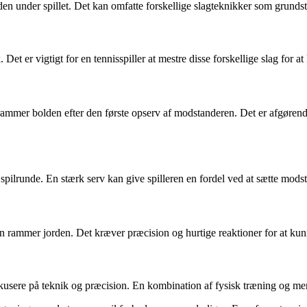
en under spillet. Det kan omfatte forskellige slagteknikker som grundstød
. Det er vigtigt for en tennisspiller at mestre disse forskellige slag for 
rammer bolden efter den første opserv af modstanderen. Det er afgørende
r spilrunde. En stærk serv kan give spilleren en fordel ved at sætte mod
en rammer jorden. Det kræver præcision og hurtige reaktioner for at kunn
 fokusere på teknik og præcision. En kombination af fysisk træning og m