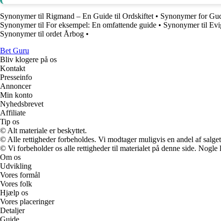
Synonymer til Rigmand – En Guide til Ordskiftet
•
Synonymer for Gud
Synonymer til For eksempel: En omfattende guide
•
Synonymer til Evi
Synonymer til ordet Årbog
•
Bet Guru
Bliv klogere på os
Kontakt
Presseinfo
Annoncer
Min konto
Nyhedsbrevet
Affiliate
Tip os
© Alt materiale er beskyttet.
© Alle rettigheder forbeholdes. Vi modtager muligvis en andel af salget,
© Vi forbeholder os alle rettigheder til materialet på denne side. Nogle
Om os
Udvikling
Vores formål
Vores folk
Hjælp os
Vores placeringer
Detaljer
Guide