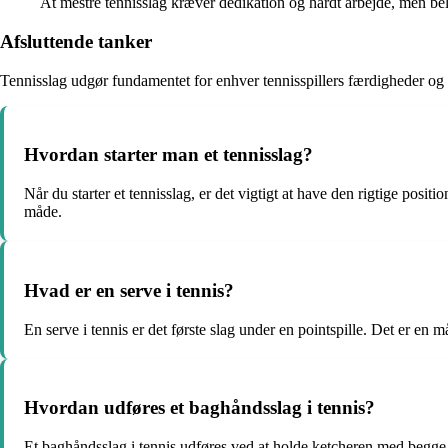
At mestre tennisslag kræver dedikation og hårdt arbejde, men belø
Afsluttende tanker
Tennisslag udgør fundamentet for enhver tennisspillers færdigheder og e
Hvordan starter man et tennisslag?
Når du starter et tennisslag, er det vigtigt at have den rigtige pos
måde.
Hvad er en serve i tennis?
En serve i tennis er det første slag under en pointspille. Det er en
Hvordan udføres et baghåndsslag i tennis?
Et baghåndsslag i tennis udføres ved at holde ketcheren med begge