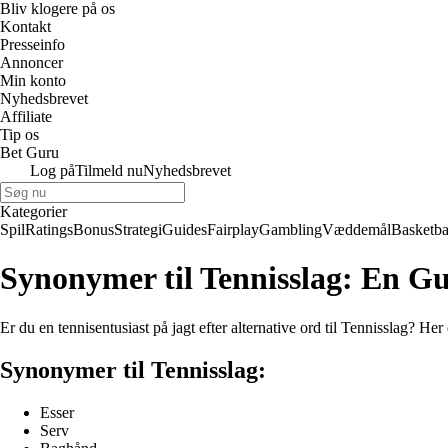
Bliv klogere på os
Kontakt
Presseinfo
Annoncer
Min konto
Nyhedsbrevet
Affiliate
Tip os
Bet Guru
Log på
Tilmeld nu
Nyhedsbrevet
Kategorier
Spil
Ratings
Bonus
Strategi
Guides
Fairplay
Gambling
Væddemål
Basketba
Synonymer til Tennisslag: En Gu
Er du en tennisentusiast på jagt efter alternative ord til Tennisslag? H
Synonymer til Tennisslag:
Esser
Serv