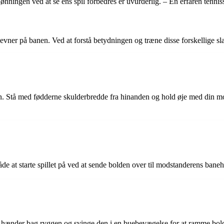
nningen ved at se ens spil forbedres er uvurderlig. – En erfaren tenniss
vner på banen. Ved at forstå betydningen og træne disse forskellige sla
ition. Stå med fødderne skulderbredde fra hinanden og hold øje med din mo
 måde at starte spillet på ved at sende bolden over til modstanderens ban
 hænder bag ryggen og svinge den i en buebevægelse for at ramme bolde