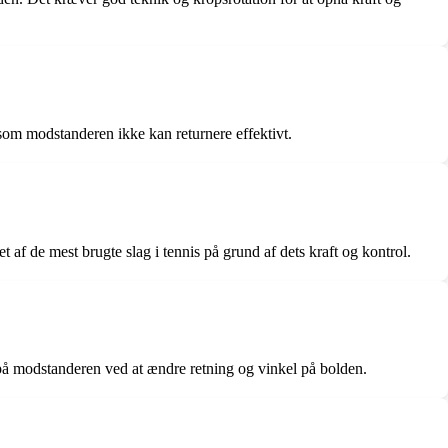
, som modstanderen ikke kan returnere effektivt.
af de mest brugte slag i tennis på grund af dets kraft og kontrol.
es på modstanderen ved at ændre retning og vinkel på bolden.