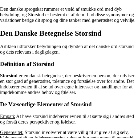
Den danske sprogskat rummer et væld af smukke ord med dyb
betydning, og Storsind er bestemt et af dem. Lad disse synonymer og
variationer berige dit sprog og dine tanker med generøsitet og velvilje.
Den Danske Betegnelse Storsind
Artiklen udforsker betydningen og dybden af det danske ord storsind
og dets relevans i dagligdagen.
Definition af Storsind
Storsind
er en dansk betegnelse, der beskriver en person, der udviser
en stor grad af generøsitet, tolerance og forståelse over for andre. Det
indebærer evnen til at se ud over egne interesser og handlinger for at
imødekomme andres behov og følelser.
De Væsentlige Elementer af Storsind
Empati:
At have storsind indebærer evnen til at sætte sig i andres sted
og forstå deres perspektiver og følelser.
Generøsitet:
Storsind involverer at være villig til at give af sig selv,
både materielt og følelsesmæssigt, uden at forvente noget til gengæld.