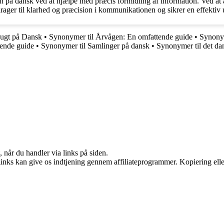
n på dansk ved at hjælpe med præcis formidling af information. Ved at 
drager til klarhed og præcision i kommunikationen og sikrer en effektiv 
ugt på Dansk
•
Synonymer til Årvågen: En omfattende guide
•
Synonym
tende guide
•
Synonymer til Samlinger på dansk
•
Synonymer til det da
 når du handler via links på siden.
 links kan give os indtjening gennem affiliateprogrammer. Kopiering elle