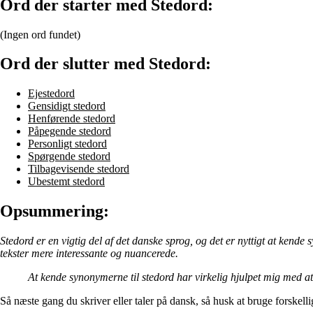
Ord der starter med Stedord:
(Ingen ord fundet)
Ord der slutter med Stedord:
Ejestedord
Gensidigt stedord
Henførende stedord
Påpegende stedord
Personligt stedord
Spørgende stedord
Tilbagevisende stedord
Ubestemt stedord
Opsummering:
Stedord er en vigtig del af det danske sprog, og det er nyttigt at kende
tekster mere interessante og nuancerede.
At kende synonymerne til stedord har virkelig hjulpet mig med 
Så næste gang du skriver eller taler på dansk, så husk at bruge forskelli