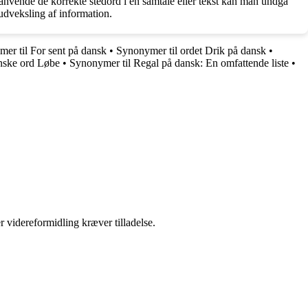
anvende de korrekte stedord i en samtale eller tekst kan man undgå
udveksling af information.
er til For sent på dansk
•
Synonymer til ordet Drik på dansk
•
nske ord Løbe
•
Synonymer til Regal på dansk: En omfattende liste
•
r videreformidling kræver tilladelse.