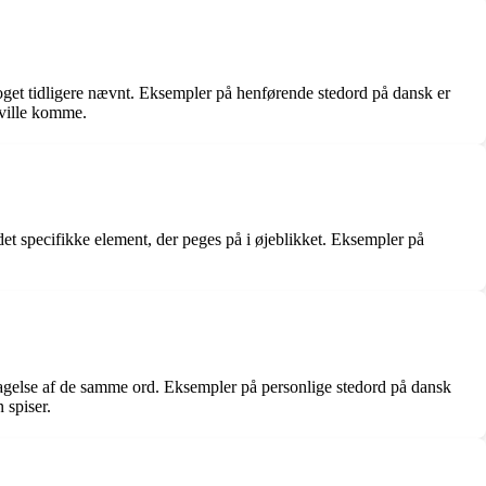
å noget tidligere nævnt. Eksempler på henførende stedord på dansk er
n ville komme.
 det specifikke element, der peges på i øjeblikket. Eksempler på
gentagelse af de samme ord. Eksempler på personlige stedord på dansk
 spiser.