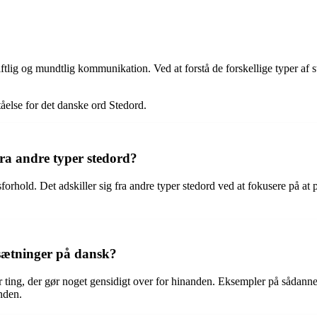
kriftlig og mundtlig kommunikation. Ved at forstå de forskellige typer a
tåelse for det danske ord Stedord.
fra andre typer stedord?
sforhold. Det adskiller sig fra andre typer stedord ved at fokusere på at 
 sætninger på dansk?
ller ting, der gør noget gensidigt over for hinanden. Eksempler på sådann
nden.