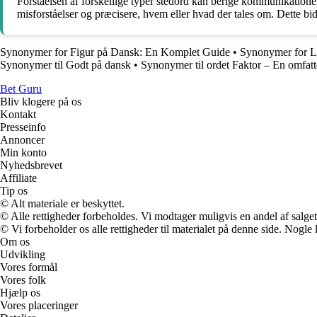
Forståelsen af forskellige typer stedord kan berige kommunikatione
misforståelser og præcisere, hvem eller hvad der tales om. Dette bi
Synonymer for Figur på Dansk: En Komplet Guide
•
Synonymer for L
Synonymer til Godt på dansk
•
Synonymer til ordet Faktor – En omfat
Bet Guru
Bliv klogere på os
Kontakt
Presseinfo
Annoncer
Min konto
Nyhedsbrevet
Affiliate
Tip os
© Alt materiale er beskyttet.
© Alle rettigheder forbeholdes. Vi modtager muligvis en andel af salget,
© Vi forbeholder os alle rettigheder til materialet på denne side. Nogle
Om os
Udvikling
Vores formål
Vores folk
Hjælp os
Vores placeringer