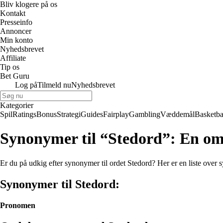
Bliv klogere på os
Kontakt
Presseinfo
Annoncer
Min konto
Nyhedsbrevet
Affiliate
Tip os
Bet Guru
Log på
Tilmeld nu
Nyhedsbrevet
Kategorier
Spil
Ratings
Bonus
Strategi
Guides
Fairplay
Gambling
Væddemål
Basketba
Synonymer til “Stedord”: En om
Er du på udkig efter synonymer til ordet Stedord? Her er en liste over
Synonymer til Stedord:
Pronomen