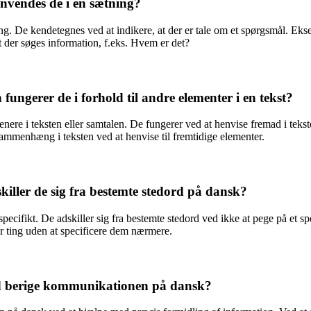
nvendes de i en sætning?
ting. De kendetegnes ved at indikere, at der er tale om et spørgsmål. E
t der søges information, f.eks. Hvem er det?
ungerer de i forhold til andre elementer i en tekst?
enere i teksten eller samtalen. De fungerer ved at henvise fremad i teks
 sammenhæng i teksten ved at henvise til fremtidige elementer.
ller de sig fra bestemte stedord på dansk?
e-specifikt. De adskiller sig fra bestemte stedord ved ikke at pege på et
ler ting uden at specificere dem nærmere.
ord berige kommunikationen på dansk?