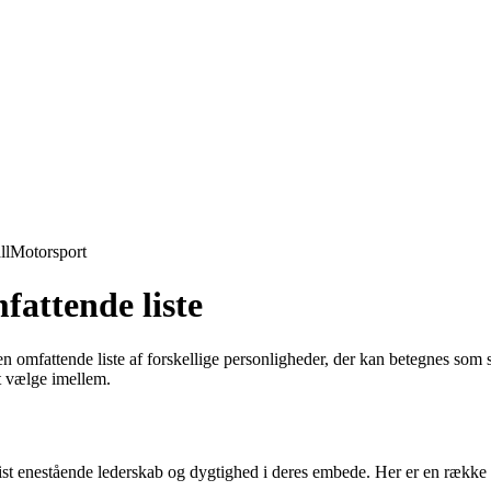
ll
Motorsport
attende liste
n omfattende liste af forskellige personligheder, der kan betegnes som 
at vælge imellem.
har vist enestående lederskab og dygtighed i deres embede. Her er en ræk