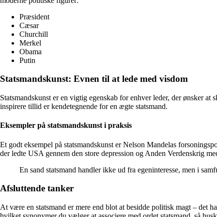
moderne politiske figurer:
Præsident
Cæsar
Churchill
Merkel
Obama
Putin
Statsmandskunst: Evnen til at lede med visdom
Statsmandskunst er en vigtig egenskab for enhver leder, der ønsker at s
inspirere tillid er kendetegnende for en ægte statsmand.
Eksempler på statsmandskunst i praksis
Et godt eksempel på statsmandskunst er Nelson Mandelas forsoningspolit
der ledte USA gennem den store depression og Anden Verdenskrig med 
En sand statsmand handler ikke ud fra egeninteresse, men i samf
Afsluttende tanker
At være en statsmand er mere end blot at besidde politisk magt – det hand
hvilket synonymer du vælger at associere med ordet statsmand, så husk a