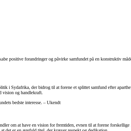
kabe positive forandringer og påvirke samfundet på en konstruktiv måde.
ik i Sydafrika, der bidrog til at forene et splittet samfund efter apa
vision og handlekraft.
undets bedste interesse. – Ukendt
ler om at have en vision for fremtiden, evnen til at forene forskellige i
t det er en ærefuld titel, der kræver respekt og dedikation.