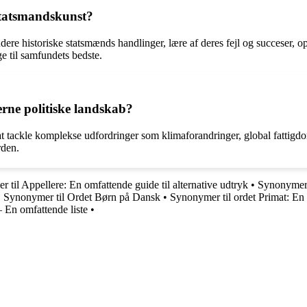
statsmandskunst?
ere historiske statsmænds handlinger, lære af deres fejl og succeser, o
e til samfundets bedste.
rne politiske landskab?
 at tackle komplekse udfordringer som klimaforandringer, global fattig
rden.
 til Appellere: En omfattende guide til alternative udtryk
•
Synonymer t
•
Synonymer til Ordet Børn på Dansk
•
Synonymer til ordet Primat: En 
 En omfattende liste
•