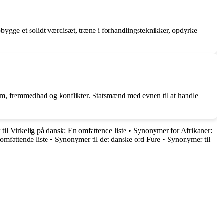
pbygge et solidt værdisæt, træne i forhandlingsteknikker, opdyrke
dom, fremmedhad og konflikter. Statsmænd med evnen til at handle
il Virkelig på dansk: En omfattende liste
•
Synonymer for Afrikaner:
omfattende liste
•
Synonymer til det danske ord Fure
•
Synonymer til