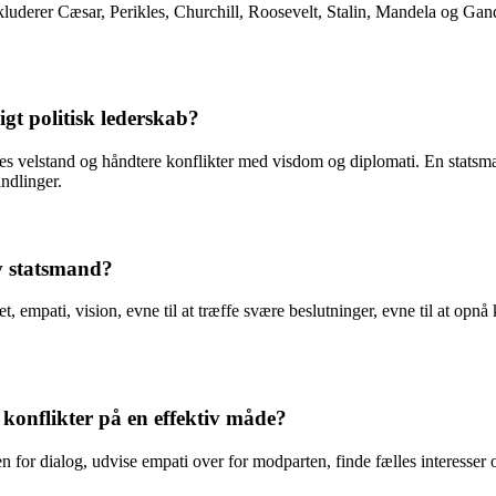
inkluderer Cæsar, Perikles, Churchill, Roosevelt, Stalin, Mandela og Ga
gt politisk lederskab?
 velstand og håndtere konflikter med visdom og diplomati. En statsmand 
ndlinger.
iv statsmand?
tet, empati, vision, evne til at træffe svære beslutninger, evne til at o
konflikter på en effektiv måde?
n for dialog, udvise empati over for modparten, finde fælles interesser