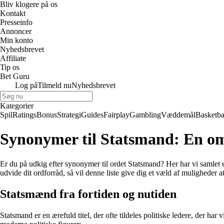
Bliv klogere på os
Kontakt
Presseinfo
Annoncer
Min konto
Nyhedsbrevet
Affiliate
Tip os
Bet Guru
Log på
Tilmeld nu
Nyhedsbrevet
Kategorier
Spil
Ratings
Bonus
Strategi
Guides
Fairplay
Gambling
Væddemål
Basketba
Synonymer til Statsmand: En omf
Er du på udkig efter synonymer til ordet Statsmand? Her har vi samlet e
udvide dit ordforråd, så vil denne liste give dig et væld af muligheder 
Statsmænd fra fortiden og nutiden
Statsmand er en ærefuld titel, der ofte tildeles politiske ledere, der 