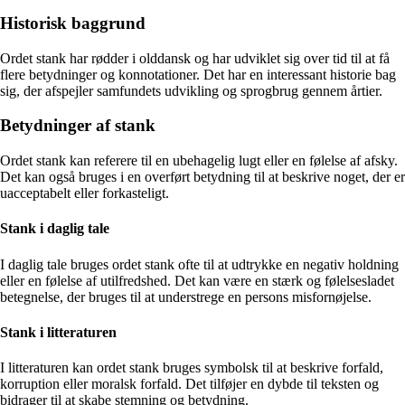
Historisk baggrund
Ordet stank har rødder i olddansk og har udviklet sig over tid til at få
flere betydninger og konnotationer. Det har en interessant historie bag
sig, der afspejler samfundets udvikling og sprogbrug gennem årtier.
Betydninger af stank
Ordet stank kan referere til en ubehagelig lugt eller en følelse af afsky.
Det kan også bruges i en overført betydning til at beskrive noget, der er
uacceptabelt eller forkasteligt.
Stank i daglig tale
I daglig tale bruges ordet stank ofte til at udtrykke en negativ holdning
eller en følelse af utilfredshed. Det kan være en stærk og følelsesladet
betegnelse, der bruges til at understrege en persons misfornøjelse.
Stank i litteraturen
I litteraturen kan ordet stank bruges symbolsk til at beskrive forfald,
korruption eller moralsk forfald. Det tilføjer en dybde til teksten og
bidrager til at skabe stemning og betydning.