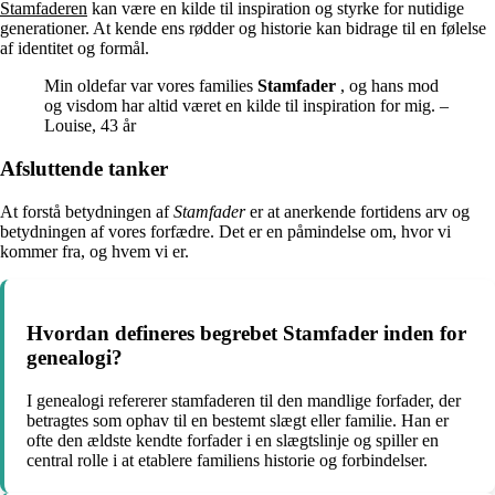
Stamfaderen
kan være en kilde til inspiration og styrke for nutidige
generationer. At kende ens rødder og historie kan bidrage til en følelse
af identitet og formål.
Min oldefar var vores families
Stamfader
, og hans mod
og visdom har altid været en kilde til inspiration for mig. –
Louise, 43 år
Afsluttende tanker
At forstå betydningen af
Stamfader
er at anerkende fortidens arv og
betydningen af vores forfædre. Det er en påmindelse om, hvor vi
kommer fra, og hvem vi er.
Hvordan defineres begrebet Stamfader inden for
genealogi?
I genealogi refererer stamfaderen til den mandlige forfader, der
betragtes som ophav til en bestemt slægt eller familie. Han er
ofte den ældste kendte forfader i en slægtslinje og spiller en
central rolle i at etablere familiens historie og forbindelser.