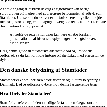
At have adgang til et bredt udvalg af synonymer kan berige
sprogbrugen og hjælpe med at præcisere betydningen af udtryk som
Stamfader. Uanset om du skriver en historisk beretning eller arbejder
med slægtsforskning, er det vigtigt at vælge de rette ord for at formidle
din intention klart og præcist.
At vælge de rette synonymer kan gøre en stor forskel i
præsentationen af historiske oplysninger. – Slægtsforsker,
Maria Jensen
Brug denne guide til at udforske alternative ord og udvide dit
ordforråd, så du kan formidle historie og slægtskab med præcision og
dybde.
Den danske betydning af Stamfader
Stamfader er et ord, der bærer stor historisk og kulturel betydning i
Danmark. Lad os udforske dybere ind i denne fascinerende term.
Hvad betyder Stamfader?
Stamfader
refererer til den mandlige forfader i en slægt, som alle
efterkommere ned gennem generationerne kan spore deres afstamning