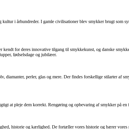
ig kultur i århundreder. I gamle civilisationer blev smykker brugt som
 kendt for deres innovative tilgang til smykkekunst, og danske smykker
llupper, fødselsdage og jubilæer.
lv, diamanter, perler, glas og mere. Der findes forskellige stilarter a
 vigtigt at pleje dem korrekt. Rengøring og opbevaring af smykker på en
ghed, historie og kærlighed. De fortæller vores historie og bærer vore