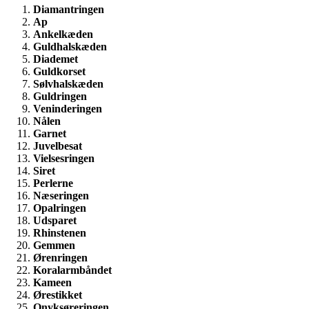
Diamantringen
Ap
Ankelkæden
Guldhalskæden
Diademet
Guldkorset
Sølvhalskæden
Guldringen
Veninderingen
Nålen
Garnet
Juvelbesat
Vielsesringen
Siret
Perlerne
Næseringen
Opalringen
Udsparet
Rhinstenen
Gemmen
Ørenringen
Koralarmbåndet
Kameen
Ørestikket
Onyksøreringen