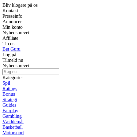
Bliv klogere på os
Kontakt
Presseinfo
Annoncer
Min konto
Nyhedsbrevet
Affiliate
Tip os
Bet Guru
Log på
Tilmeld nu
Nyhedsbrevet
Kategorier
Spil
Ratings
Bonus
Strategi
Guides
Fairplay
Gambling
Væddemål
Basketball
Motorsport