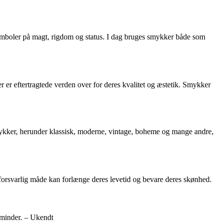
 symboler på magt, rigdom og status. I dag bruges smykker både som
 er eftertragtede verden over for deres kvalitet og æstetik. Smykker
f smykker, herunder klassisk, moderne, vintage, boheme og mange andre,
 forsvarlig måde kan forlænge deres levetid og bevare deres skønhed.
s minder. – Ukendt