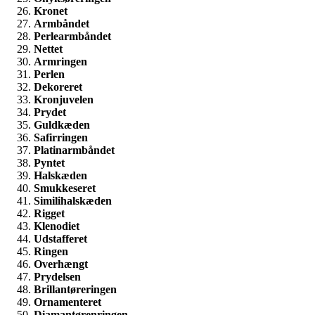
Kronet
Armbåndet
Perlearmbåndet
Nettet
Armringen
Perlen
Dekoreret
Kronjuvelen
Prydet
Guldkæden
Safirringen
Platinarmbåndet
Pyntet
Halskæden
Smukkeseret
Similihalskæden
Rigget
Klenodiet
Udstafferet
Ringen
Overhængt
Prydelsen
Brillantøreringen
Ornamenteret
Diamantørenringen