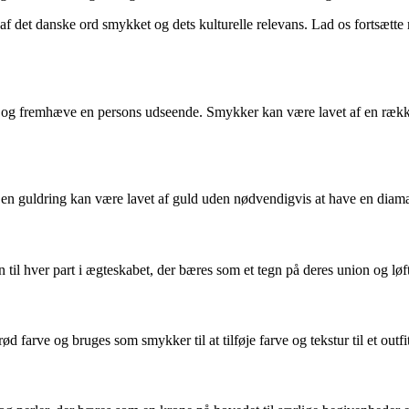
en af det danske ord smykket og dets kulturelle relevans. Lad os forts
 og fremhæve en persons udseende. Smykker kan være lavet af en række 
 en guldring kan være lavet af guld uden nødvendigvis at have en diam
 til hver part i ægteskabet, der bæres som et tegn på deres union og løft
d farve og bruges som smykker til at tilføje farve og tekstur til et outfit