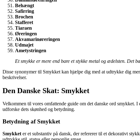
Behængt
Safirring
Brochen
Stafferet
Tiaraen
Øreringen
Akvamarinøreringen
Udmajet
Ametystringen
Et smykke er mere end bare et stykke metal og ædelsten. Det bær
Disse synonymer til Smykket kan hjælpe dig med at udtrykke dig mere
beskrivelser.
Den Danske Skat: Smykket
Velkommen til vores omfattende guide om det danske ord smykket. I de
udforske dets skønhed og betydning.
Betydning af Smykket
Smykket
er et substantiv på dansk, der refererer til et dekorativt stykk
udtrykke stil, status eller personlig smag.