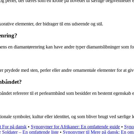
g perler, der bæres som en krone på hovedet til særlige begivenheder e
tive elementer, der bidrager til ens udseende og stil.
enring?
 mens en diamantørenring kan have andre typer diamantslibninger som f
ler prydede med sten, perler eller andre ornamentale elementer for at 
rmbåndet?
ndet refererer til et perlearmbånd som besidder en bestemt egenskab ell
ale symboler, kultur eller identitet, og som bliver brugt ved særlige le
t For på dansk
•
Synonymer for Afrikaner: En omfattende guide
•
Synon
Soldater – En omfattende liste
•
Synonymer til Mere på dansk: En omfa