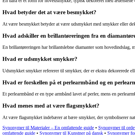
En tiara er et form for hovedsmykke, typisk dekoreret med ædelstene o
Hvad betyder det at være besmykket?
At være besmykket betyder at være udsmykket med smykker eller dekora
Hvad adskiller en brillantøreringen fra en diamantør
En brillantøreringen har brillantslebne diamanter som hovedindslag,
Hvad er udsmykket smykker?
Udsmykket smykker refererer til smykker, der er ekstra dekorerede el
Hvad er forskellen på et perlearmbånd og en perlea
Et perlearmbånd er en type armbånd lavet af perler, mens en perlearmbå
Hvad menes med at være flagsmykket?
At være flagsmykket indebærer at bære smykker, der symboliserer nation
Synonymer til Materialer – En omfattende guide
•
Synonymer til orde
omfattende guide
•
Synonymer til Kunstner på dansk
•
Synonymer for 