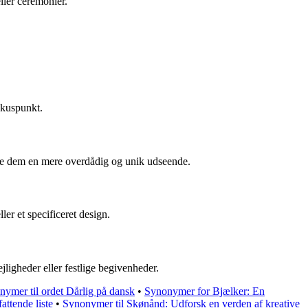
ller ceremonier.
okuspunkt.
give dem en mere overdådig og unik udseende.
er et specificeret design.
jligheder eller festlige begivenheder.
ymer til ordet Dårlig på dansk
•
Synonymer for Bjælker: En
ttende liste
•
Synonymer til Skønånd: Udforsk en verden af kreative