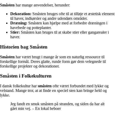
Småsten
har mange anvendelser, herunder:
Dekoration:
Småsten bruges ofte til at tilføje et æstetisk element
til haver, indkørsler og andre udendørs områder.
Dræning:
Småsten kan hjælpe med at forbedre dræningen i
havebede og potteplanter.
Stier:
Småsten kan bruges til at skabe stier eller gangarealer i
haver.
Historien bag Småsten
Småsten
har været brugt i mange år som en naturlig ressource til
forskellige formål. Deres glatte, runde form gør dem velegnede til
forskellige projekter og dekorationer.
Småsten i Folkekulturen
I dansk folkekultur har
småsten
ofte været forbundet med lykke og
velstand. Mange tror, at at finde en speciel sten kan bringe held og
lykke.
Jeg fandt en smuk småsten på stranden, og siden da har alt
gået min vej. – En lokal beboer