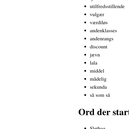
utilfredsstillende
vulgær
værdiløs
andenklasses
andenrangs
discount
jævn
lala
middel
mådelig
sekunda
så som så
Ord der star
Sletbag