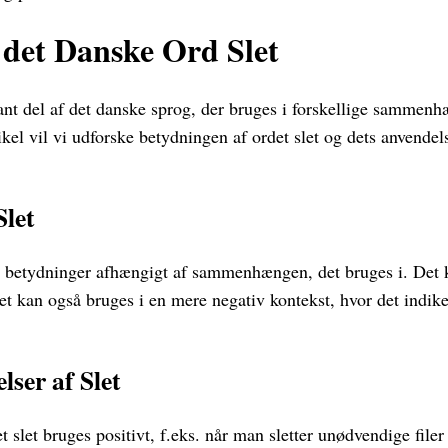
f det Danske Ord Slet
sant del af det danske sprog, der bruges i forskellige sammen
ikel vil vi udforske betydningen af ordet slet og dets anvendels
Slet
re betydninger afhængigt af sammenhængen, det bruges i. Det k
det kan også bruges i en mere negativ kontekst, hvor det indiker
lser af Slet
t slet bruges positivt, f.eks. når man sletter unødvendige filer