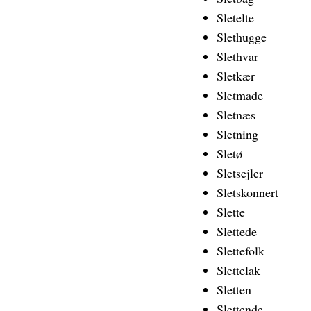
Sletelte
Slethugge
Slethvar
Sletkær
Sletmade
Sletnæs
Sletning
Sletø
Sletsejler
Sletskonnert
Slette
Slettede
Slettefolk
Slettelak
Sletten
Slettende