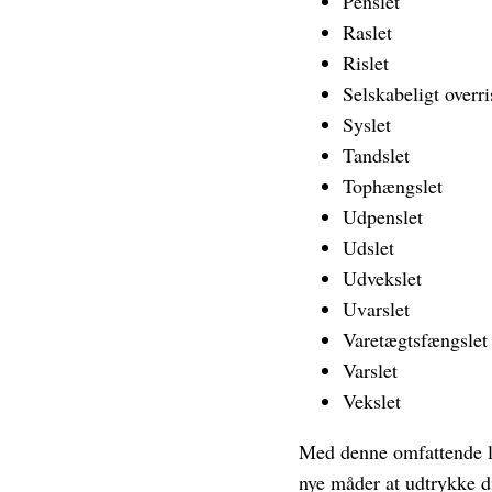
Penslet
Raslet
Rislet
Selskabeligt overri
Syslet
Tandslet
Tophængslet
Udpenslet
Udslet
Udvekslet
Uvarslet
Varetægtsfængslet
Varslet
Vekslet
Med denne omfattende lis
nye måder at udtrykke d