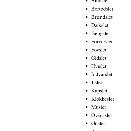
Bindslet
Bortødslet
Brændslet
Dækslet
Fængslet
Forvarslet
Fovslet
Gidslet
Hvislet
Indvarslet
Jislet
Kapslet
Klokkeslet
Muslet
Overrislet
Ødslet