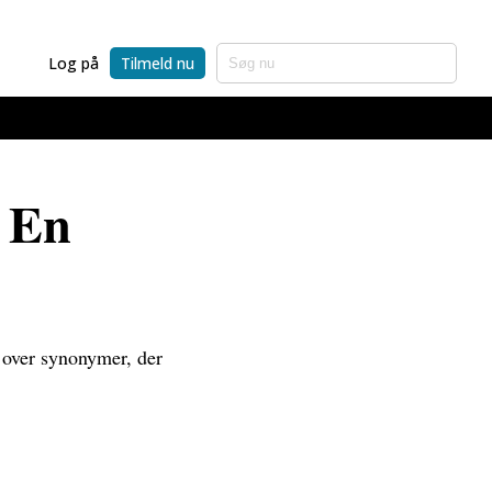
Log på
Tilmeld nu
: En
e over synonymer, der