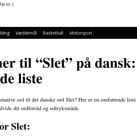
Tip os
bling
Væddemål
Basketball
Motorsport
r til “Slet” på dansk
de liste
ernative ord til det danske ord Slet? Her er en omfattende list
dvide dit ordforråd og udtryksmåde.
r Slet: