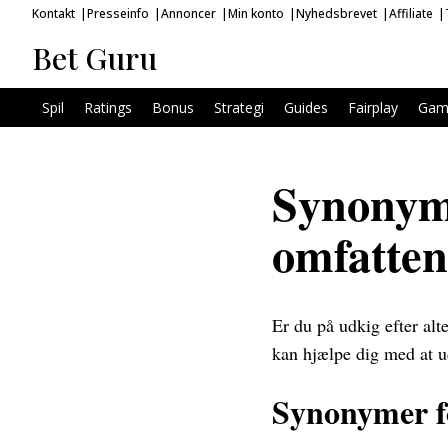
Kontakt
Presseinfo
Annoncer
Min konto
Nyhedsbrevet
Affiliate
Bet Guru
Spil
Ratings
Bonus
Strategi
Guides
Fairplay
Gam
Synonyme
omfatten
Er du på udkig efter alt
kan hjælpe dig med at u
Synonymer fo