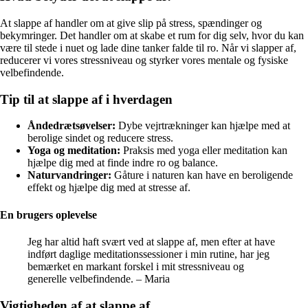
At slappe af handler om at give slip på stress, spændinger og
bekymringer. Det handler om at skabe et rum for dig selv, hvor du kan
være til stede i nuet og lade dine tanker falde til ro. Når vi slapper af,
reducerer vi vores stressniveau og styrker vores mentale og fysiske
velbefindende.
Tip til at slappe af i hverdagen
Åndedrætsøvelser:
Dybe vejrtrækninger kan hjælpe med at
berolige sindet og reducere stress.
Yoga og meditation:
Praksis med yoga eller meditation kan
hjælpe dig med at finde indre ro og balance.
Naturvandringer:
Gåture i naturen kan have en beroligende
effekt og hjælpe dig med at stresse af.
En brugers oplevelse
Jeg har altid haft svært ved at slappe af, men efter at have
indført daglige meditationssessioner i min rutine, har jeg
bemærket en markant forskel i mit stressniveau og
generelle velbefindende. – Maria
Vigtigheden af at slappe af