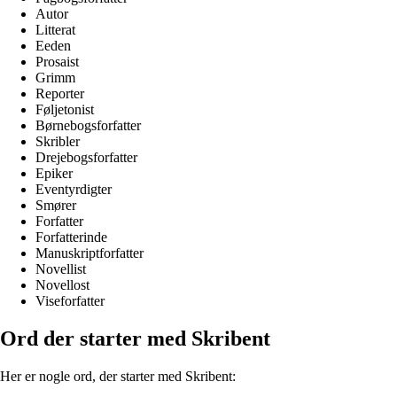
Autor
Litterat
Eeden
Prosaist
Grimm
Reporter
Føljetonist
Børnebogsforfatter
Skribler
Drejebogsforfatter
Epiker
Eventyrdigter
Smører
Forfatter
Forfatterinde
Manuskriptforfatter
Novellist
Novellost
Viseforfatter
Ord der starter med Skribent
Her er nogle ord, der starter med Skribent: