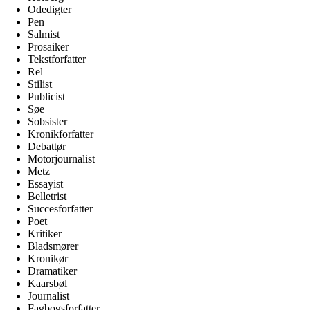
Odedigter
Pen
Salmist
Prosaiker
Tekstforfatter
Rel
Stilist
Publicist
Søe
Sobsister
Kronikforfatter
Debattør
Motorjournalist
Metz
Essayist
Belletrist
Succesforfatter
Poet
Kritiker
Bladsmører
Kronikør
Dramatiker
Kaarsbøl
Journalist
Fagbogsforfatter