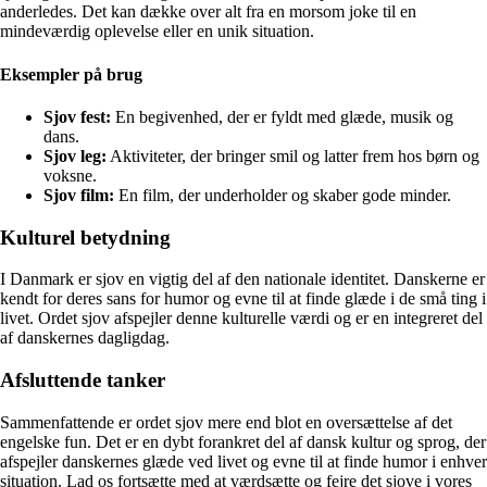
anderledes. Det kan dække over alt fra en morsom joke til en
mindeværdig oplevelse eller en unik situation.
Eksempler på brug
Sjov fest:
En begivenhed, der er fyldt med glæde, musik og
dans.
Sjov leg:
Aktiviteter, der bringer smil og latter frem hos børn og
voksne.
Sjov film:
En film, der underholder og skaber gode minder.
Kulturel betydning
I Danmark er sjov en vigtig del af den nationale identitet. Danskerne er
kendt for deres sans for humor og evne til at finde glæde i de små ting i
livet. Ordet sjov afspejler denne kulturelle værdi og er en integreret del
af danskernes dagligdag.
Afsluttende tanker
Sammenfattende er ordet sjov mere end blot en oversættelse af det
engelske fun. Det er en dybt forankret del af dansk kultur og sprog, der
afspejler danskernes glæde ved livet og evne til at finde humor i enhver
situation. Lad os fortsætte med at værdsætte og fejre det sjove i vores