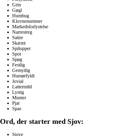
Grin
Gøgl
Humbug
Klovnenummer
Markedsforlystelse
Narrestreg
Satire
Skæmt
Spilopper
Spot
Spøg
Festlig
Gemytlig
Humørfyldt
Jovial
Lattermild
Lystig
Munter
Pjat
Spas
Ord, der starter med Sjov:
Sjove