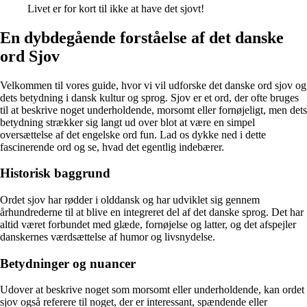
Livet er for kort til ikke at have det sjovt!
En dybdegående forståelse af det danske
ord Sjov
Velkommen til vores guide, hvor vi vil udforske det danske ord sjov og
dets betydning i dansk kultur og sprog. Sjov er et ord, der ofte bruges
til at beskrive noget underholdende, morsomt eller fornøjeligt, men dets
betydning strækker sig langt ud over blot at være en simpel
oversættelse af det engelske ord fun. Lad os dykke ned i dette
fascinerende ord og se, hvad det egentlig indebærer.
Historisk baggrund
Ordet sjov har rødder i olddansk og har udviklet sig gennem
århundrederne til at blive en integreret del af det danske sprog. Det har
altid været forbundet med glæde, fornøjelse og latter, og det afspejler
danskernes værdsættelse af humor og livsnydelse.
Betydninger og nuancer
Udover at beskrive noget som morsomt eller underholdende, kan ordet
sjov også referere til noget, der er interessant, spændende eller