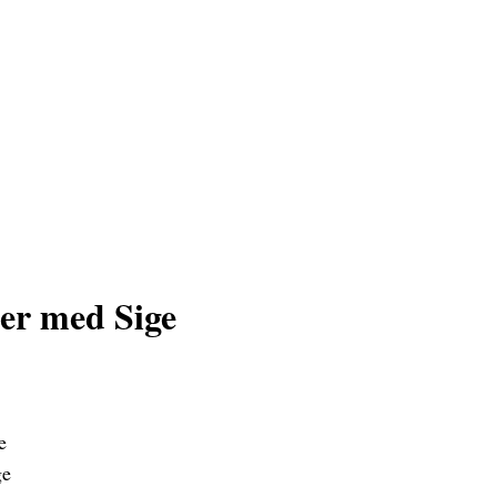
er med Sige
e
ge