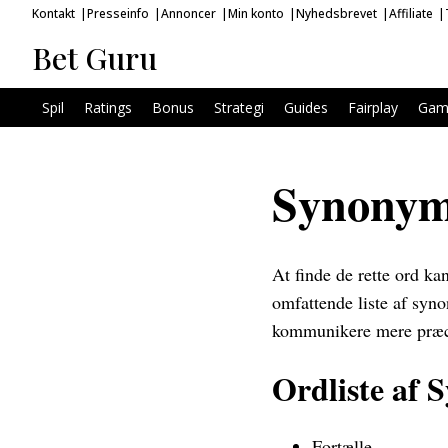
Kontakt
Presseinfo
Annoncer
Min konto
Nyhedsbrevet
Affiliate
Bet Guru
Spil
Ratings
Bonus
Strategi
Guides
Fairplay
Gam
Synonyme
At finde de rette ord ka
omfattende liste af syno
kommunikere mere præc
Ordliste af 
Fortælle