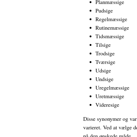
Planmæssige
Pudsige
Regelmæssige
Rutinemæssige
Tidsmæssige
Tilsige
Trodsige
Tværsige
Udsige
Undsige
Uregelmæssige
Uretmæssige
Videresige
Disse synonymer og varia
varieret. Ved at vælge d
på den ønskede måde.