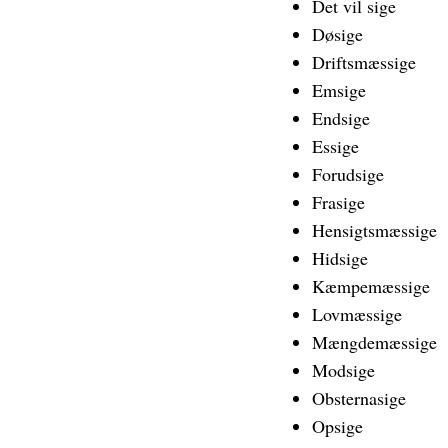
Det vil sige
Døsige
Driftsmæssige
Emsige
Endsige
Essige
Forudsige
Frasige
Hensigtsmæssige
Hidsige
Kæmpemæssige
Lovmæssige
Mængdemæssige
Modsige
Obsternasige
Opsige