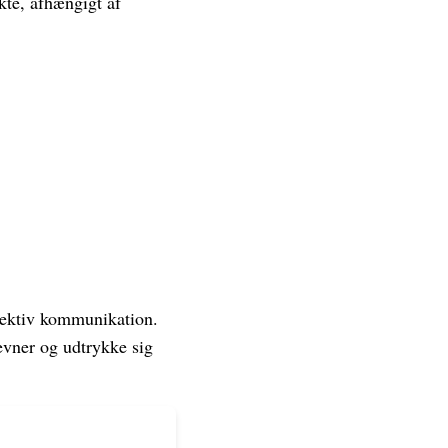
kte, afhængigt af
ffektiv kommunikation.
evner og udtrykke sig