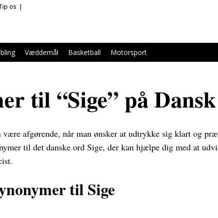
Tip os
bling
Væddemål
Basketball
Motorsport
r til “Sige” på Dansk
n være afgørende, når man ønsker at udtrykke sig klart og præ
nymer til det danske ord Sige, der kan hjælpe dig med at udvi
ist.
Synonymer til Sige