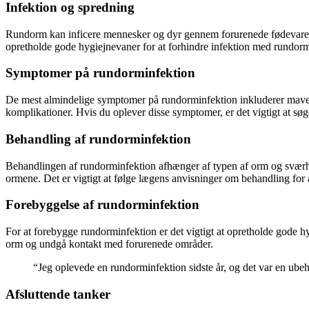
Infektion og spredning
Rundorm kan inficere mennesker og dyr gennem forurenede fødevarer, van
opretholde gode hygiejnevaner for at forhindre infektion med rundor
Symptomer på rundorminfektion
De mest almindelige symptomer på rundorminfektion inkluderer mavesme
komplikationer. Hvis du oplever disse symptomer, er det vigtigt at sø
Behandling af rundorminfektion
Behandlingen af rundorminfektion afhænger af typen af orm og sværhe
ormene. Det er vigtigt at følge lægens anvisninger om behandling for a
Forebyggelse af rundorminfektion
For at forebygge rundorminfektion er det vigtigt at opretholde gode 
orm og undgå kontakt med forurenede områder.
“Jeg oplevede en rundorminfektion sidste år, og det var en ubeh
Afsluttende tanker