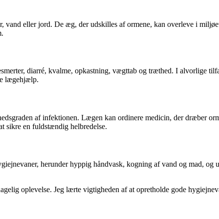
d eller jord. De æg, der udskilles af ormene, kan overleve i miljøet i 
m.
rter, diarré, kvalme, opkastning, vægttab og træthed. I alvorlige tilf
ge lægehjælp.
dsgraden af infektionen. Lægen kan ordinere medicin, der dræber ormen
t sikre en fuldstændig helbredelse.
hygiejnevaner, herunder hyppig håndvask, kogning af vand og mad, og und
agelig oplevelse. Jeg lærte vigtigheden af at opretholde gode hygiejnev