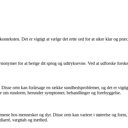
nteksten. Det er vigtigt at vælge det rette ord for at sikre klar og pr
ge synonymer for at berige dit sprog og udtryksevne. Ved at udforske fo
. Disse orm kan forårsage en række sundhedsproblemer, og det er vigtig
 vide om rundorm, herunder symptomer, behandlinger og forebyggelse.
rmene hos mennesker og dyr. Disse orm kan variere i størrelse og form, 
iarré, vægttab og træthed.