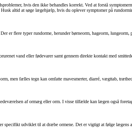
edsproblemer, hvis den ikke behandles korrekt. Ved at forstå symptom
. Husk altid at søge lægehjælp, hvis du oplever symptomer på rundormi
Der er flere typer rundorme, herunder børneorm, hageorm, lungeorm, pi
rurenet vand eller fødevarer samt gennem direkte kontakt med smittede 
rm, men fælles tegn kan omfatte mavesmerter, diarré, vægttab, træthed o
tedeværelsen af ormæg eller orm. I visse tilfælde kan lægen også foreta
 specifikt udviklet til at dræbe ormene. Det er vigtigt at følge lægens