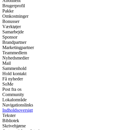
Abonnent
Brugerprofil
Pakke
Omkostninger
Bonusser
Værktøjer
Samarbejde
Sponsor
Brandpartner
Marketingpartner
Teammedlem
Nyhedsmedier
Mail
Sammenhold
Hold kontakt
Få nyheder
SoMe
Post fra os
Community
Lokalområde
Navigationslinks
Indholdsoversigt
Tekster
Bibliotek
Skrivehjørne