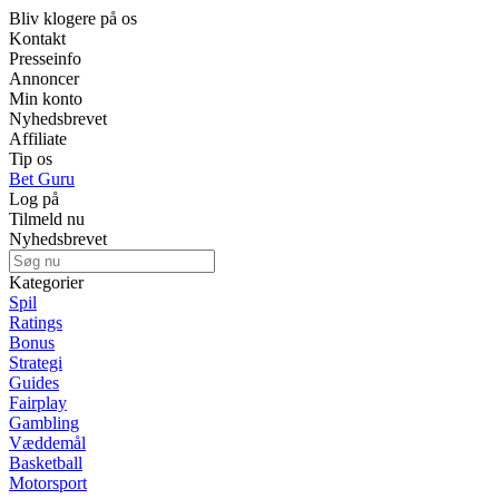
Bliv klogere på os
Kontakt
Presseinfo
Annoncer
Min konto
Nyhedsbrevet
Affiliate
Tip os
Bet Guru
Log på
Tilmeld nu
Nyhedsbrevet
Kategorier
Spil
Ratings
Bonus
Strategi
Guides
Fairplay
Gambling
Væddemål
Basketball
Motorsport