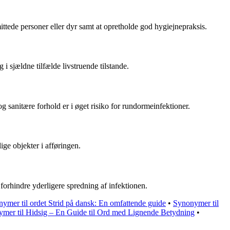
ttede personer eller dyr samt at opretholde god hygiejnepraksis.
 sjældne tilfælde livstruende tilstande.
sanitære forhold er i øget risiko for rundormeinfektioner.
ge objekter i afføringen.
forhindre yderligere spredning af infektionen.
ymer til ordet Strid på dansk: En omfattende guide
•
Synonymer til
mer til Hidsig – En Guide til Ord med Lignende Betydning
•