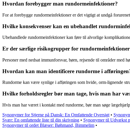
Hvordan forebygger man rundormeinfektioner?
For at forebygge rundormeinfektioner er det vigtigt at undgå foruren
Hvilke konsekvenser kan en ubehandlet rundorminfe
Ubehandlede rundormeinfektioner kan føre til alvorlige komplikatione
Er der særlige risikogrupper for rundormeinfektione
Personer med nedsat immunforsvar, børn, rejsende til områder med høj
Hvordan kan man identificere rundorme i afføringen
Rundorme kan være synlige i afføringen som hvide, orm-lignende strukt
Hvilke forholdsregler bør man tage, hvis man har v
Hvis man har været i kontakt med rundorme, bør man søge lægehjælp for
Synonymer for Stjerne på Dansk: En Omfattende Oversigt
•
Synonyme
Svær: En omfattende liste til din skrivning
•
Synonymer til Udvækst p
Synonymer til ordet Blæser: Bøhmand, Bimmelim
•