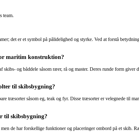
es team.
er; det er et symbol på pålidelighed og styrke. Ved at forstå betydnin
 for maritim konstruktion?
 skibs- og båddele såsom ræer, rå og master. Deres runde form giver dem
olter til skibsbygning?
bare træsorter såsom eg, teak og fyr. Disse træsorter er velegnede til m
r til skibsbygning?
men de har forskellige funktioner og placeringer ombord på et skib. Ræe