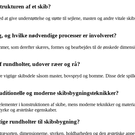
trukturen af et skib?
ed at give understøttelse og støtte til sejlene, masten og andre vitale ski
g, og hvilke nødvendige processer er involveret?
mmer, som derefter skæres, formes og bearbejdes til de ønskede dimensi
af rundholter, udover ræer og rå?
e vigtige skibsdele såsom master, bovspryd og bomme. Disse dele spiller
raditionelle og moderne skibsbygningsteknikker?
e elementer i konstruktionen af skibe, mens moderne teknikker og mater
tyrke og æstetiske egenskaber.
tige rundholter til skibsbygning?
 træsorten, dimensionerne, styrken, holdbarheden og den æstetiske appel