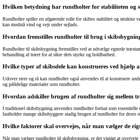
Hvilken betydning har rundholter for stabiliteten og s
Rundholter spiller en afgørende rolle for skibes stabilitet og struktur v
kan modstå vind og vejr under sejlads.
Hvordan fremstilles rundholter til brug i skibsbygnin
Rundholter til skibsbygning fremstilles ved at udvælge egnede træsta
behandling af træet for at sikre dets styrke og holdbarhed.
Hvilke typer af skibsdele kan konstrueres ved hjælp 
Udover ræer og rå kan rundholter også anvendes til at konstruere andr
og pålidelige materialer som rundholter.
Hvordan adskiller brugen af rundholter sig mellem t
I traditionel skibsbygning anvendes rundholter fortsat som essentiell
fastholder mange skibsbyggere stadig brugen af rundholter for deres s
Hvilke faktorer skal overvejes, når man vælger de rig
Når man vælger rundholter til skibsbygning, er det vigtigt at overveje