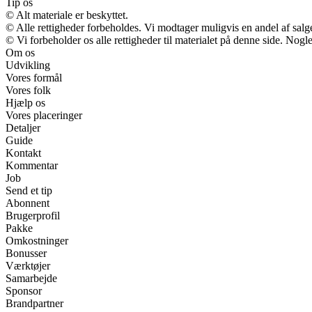
Tip os
© Alt materiale er beskyttet.
© Alle rettigheder forbeholdes. Vi modtager muligvis en andel af salge
© Vi forbeholder os alle rettigheder til materialet på denne side. Nog
Om os
Udvikling
Vores formål
Vores folk
Hjælp os
Vores placeringer
Detaljer
Guide
Kontakt
Kommentar
Job
Send et tip
Abonnent
Brugerprofil
Pakke
Omkostninger
Bonusser
Værktøjer
Samarbejde
Sponsor
Brandpartner