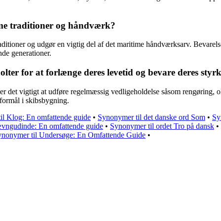
time traditioner og håndværk?
aditioner og udgør en vigtig del af det maritime håndværksarv. Bevarels
nde generationer.
lter for at forlænge deres levetid og bevare deres sty
 er det vigtigt at udføre regelmæssig vedligeholdelse såsom rengøring, 
 formål i skibsbygning.
il Klog: En omfattende guide
•
Synonymer til det danske ord Som
•
Sy
vngudinde: En omfattende guide
•
Synonymer til ordet Tro på dansk
•
ynonymer til Undersøge: En Omfattende Guide
•