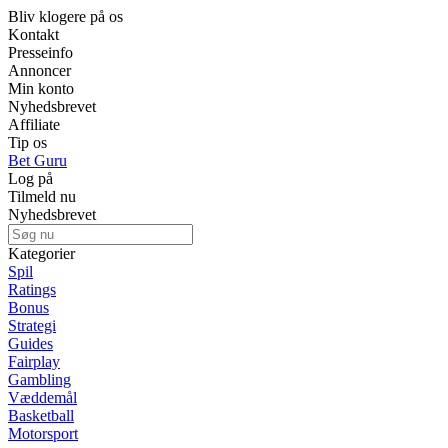
Bliv klogere på os
Kontakt
Presseinfo
Annoncer
Min konto
Nyhedsbrevet
Affiliate
Tip os
Bet Guru
Log på
Tilmeld nu
Nyhedsbrevet
Kategorier
Spil
Ratings
Bonus
Strategi
Guides
Fairplay
Gambling
Væddemål
Basketball
Motorsport