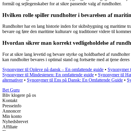
formål og sejlegenskaber for at sikre passende valg af rundholter.
Hvilken rolle spiller rundholter i bevarelsen af mari
Rundholter har en lang historie inden for skibsbygning og maritime tr
bevare og føre den maritime kulturarv og traditioner videre til komme
Hvordan sikrer man korrekt vedligeholdelse af rundho
For at sikre lang levetid og bevare styrke og holdbarhed af rundholter
kan rundholter bevares i optimal stand og fortsætte med at tjene deres
Synonymer til Opleve på dansk – En omfattende guide
•
Synonymer t
Synonymer til Mindestenen: En omfattende guide
•
Synonymer til Hæ
alternativer
•
Synonymer til Ens på Dansk: En Omfattende Guide
•
S
Bet Guru
Bliv klogere på os
Kontakt
Presseinfo
Annoncer
Min konto
Nyhedsbrevet
Affiliate