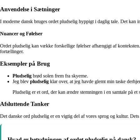
Anvendelse i Sætninger
I moderne dansk bruges ordet pludselig hyppigt i daglig tale. Det kan 
Nuancer og Følelser
Ordet pludselig kan vække forskellige følelser afhængigt af konteksten. 
fortællinger.
Eksempler på Brug
Pludselig
brød solen frem fra skyerne.
Jeg blev
pludselig
klar over, at jeg havde glemt min taske derhj
Pludselig er et ord, der kan ændre stemningen i en samtale på et 
Afsluttende Tanker
Det danske ord pludselig er en vigtig del af vores sprog og kultur. Dets
Hvad er betydningen af ordet pludselig på dansk?