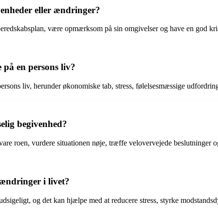
enheder eller ændringer?
beredskabsplan, være opmærksom på sin omgivelser og have en god kris
 på en persons liv?
sons liv, herunder økonomiske tab, stress, følelsesmæssige udfordringe
elig begivenhed?
re roen, vurdere situationen nøje, træffe velovervejede beslutninger og 
ændringer i livet?
orudsigeligt, og det kan hjælpe med at reducere stress, styrke modstands