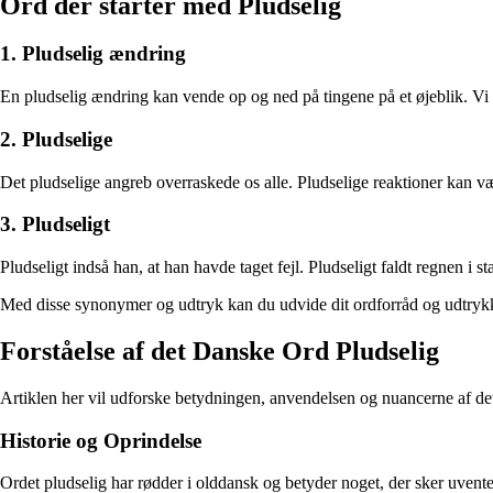
Ord der starter med Pludselig
1. Pludselig ændring
En pludselig ændring kan vende op og ned på tingene på et øjeblik. Vi 
2. Pludselige
Det pludselige angreb overraskede os alle. Pludselige reaktioner kan v
3. Pludseligt
Pludseligt indså han, at han havde taget fejl. Pludseligt faldt regnen i s
Med disse synonymer og udtryk kan du udvide dit ordforråd og udtrykke
Forståelse af det Danske Ord Pludselig
Artiklen her vil udforske betydningen, anvendelsen og nuancerne af det 
Historie og Oprindelse
Ordet pludselig har rødder i olddansk og betyder noget, der sker uventet