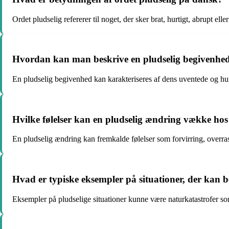
Ordet pludselig refererer til noget, der sker brat, hurtigt, abrupt ell
Hvordan kan man beskrive en pludselig begivenhe
En pludselig begivenhed kan karakteriseres af dens uventede og hur
Hvilke følelser kan en pludselig ændring vække ho
En pludselig ændring kan fremkalde følelser som forvirring, overras
Hvad er typiske eksempler på situationer, der kan b
Eksempler på pludselige situationer kunne være naturkatastrofer so