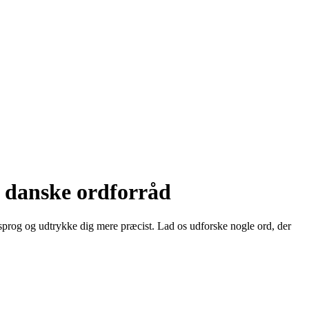
t danske ordforråd
 sprog og udtrykke dig mere præcist. Lad os udforske nogle ord, der