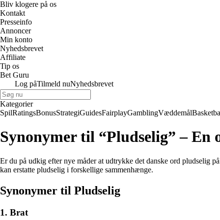
Bliv klogere på os
Kontakt
Presseinfo
Annoncer
Min konto
Nyhedsbrevet
Affiliate
Tip os
Bet Guru
Log på
Tilmeld nu
Nyhedsbrevet
Kategorier
Spil
Ratings
Bonus
Strategi
Guides
Fairplay
Gambling
Væddemål
Basketba
Synonymer til “Pludselig” – En o
Er du på udkig efter nye måder at udtrykke det danske ord pludselig på
kan erstatte pludselig i forskellige sammenhænge.
Synonymer til Pludselig
1. Brat