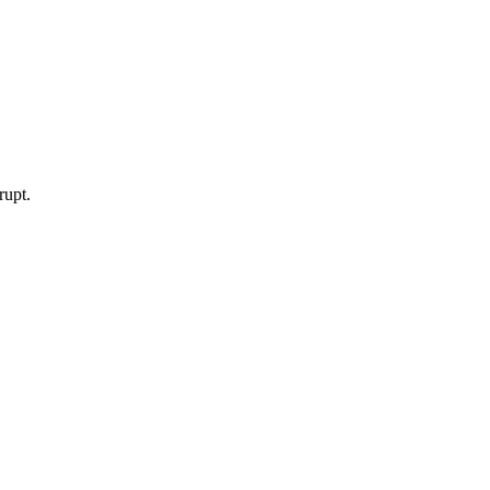
rupt.