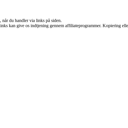
 når du handler via links på siden.
 links kan give os indtjening gennem affiliateprogrammer. Kopiering elle