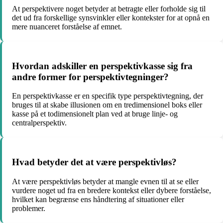
At perspektivere noget betyder at betragte eller forholde sig til
det ud fra forskellige synsvinkler eller kontekster for at opnå en
mere nuanceret forståelse af emnet.
Hvordan adskiller en perspektivkasse sig fra
andre former for perspektivtegninger?
En perspektivkasse er en specifik type perspektivtegning, der
bruges til at skabe illusionen om en tredimensionel boks eller
kasse på et todimensionelt plan ved at bruge linje- og
centralperspektiv.
Hvad betyder det at være perspektivløs?
At være perspektivløs betyder at mangle evnen til at se eller
vurdere noget ud fra en bredere kontekst eller dybere forståelse,
hvilket kan begrænse ens håndtering af situationer eller
problemer.