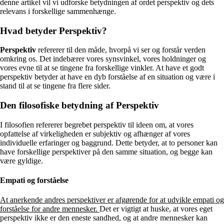
denne artikel vil vi udforske betydningen af ordet perspektiv og dets
relevans i forskellige sammenhænge.
Hvad betyder Perspektiv?
Perspektiv
refererer til den måde, hvorpå vi ser og forstår verden
omkring os. Det indebærer vores synsvinkel, vores holdninger og
vores evne til at se tingene fra forskellige vinkler. At have et godt
perspektiv betyder at have en dyb forståelse af en situation og være i
stand til at se tingene fra flere sider.
Den filosofiske betydning af Perspektiv
I filosofien refererer begrebet perspektiv til ideen om, at vores
opfattelse af virkeligheden er subjektiv og afhænger af vores
individuelle erfaringer og baggrund. Dette betyder, at to personer kan
have forskellige perspektiver på den samme situation, og begge kan
være gyldige.
Empati og forståelse
At anerkende andres perspektiver er afgørende for at udvikle empati og
forståelse for andre mennesker.
Det er vigtigt at huske, at vores eget
perspektiv ikke er den eneste sandhed, og at andre mennesker kan