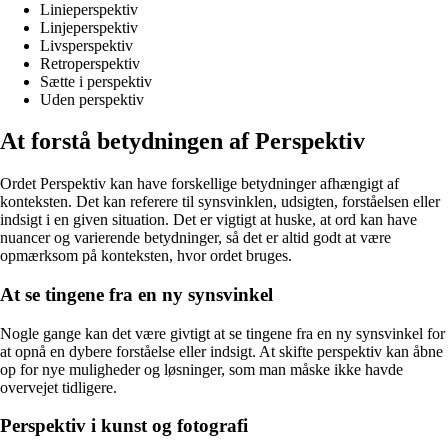
Linieperspektiv
Linjeperspektiv
Livsperspektiv
Retroperspektiv
Sætte i perspektiv
Uden perspektiv
At forstå betydningen af Perspektiv
Ordet Perspektiv kan have forskellige betydninger afhængigt af
konteksten. Det kan referere til synsvinklen, udsigten, forståelsen eller
indsigt i en given situation. Det er vigtigt at huske, at ord kan have
nuancer og varierende betydninger, så det er altid godt at være
opmærksom på konteksten, hvor ordet bruges.
At se tingene fra en ny synsvinkel
Nogle gange kan det være givtigt at se tingene fra en ny synsvinkel for
at opnå en dybere forståelse eller indsigt. At skifte perspektiv kan åbne
op for nye muligheder og løsninger, som man måske ikke havde
overvejet tidligere.
Perspektiv i kunst og fotografi