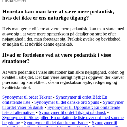
misforståelser.
Hvordan kan man lære at være mere pedantisk,
hvis det ikke er ens naturlige tilgang?
Hvis man gerne vil lære at være mere pedantisk, kan man starte med
at øve sig i at være mere opmærksom på detaljer og stræbe efter
nøjagtighed i det, man foretager sig. Praktisk øvelse og bevidsthed
er nøglen til at udvikle denne egenskab.
Hvad er fordelene ved at være pedantisk i visse
situationer?
At være pedantisk i visse situationer kan sikre nøjagtighed, orden og
kvalitet i arbejdet. Det kan være særligt nyttigt i opgaver, der kræver
præcision og korrekthed, såsom regnskabsarbejde, redigering og
kvalitetskontrol.
Synonymer til ordet Tekster
•
Synonymer til ordet Båd: En
omfattende liste
•
Synonymer til det danske ord Spuns
•
Synonymer
til ordet Viser på dansk
•
Synonymer til Upopulær: En omfattende
liste af alternativer
•
Synonymer til ordet Tilgang på dansk
•
Synonymer til Skuespiller: En omfattende liste over ord med samme
betydning
•
Synonymer til det danske ord Fader
•
Synonymer til