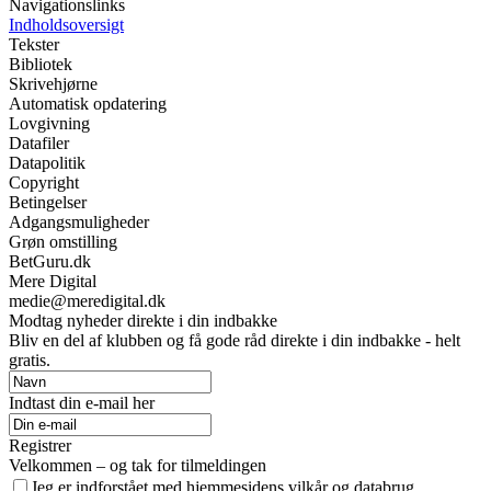
Navigationslinks
Indholdsoversigt
Tekster
Bibliotek
Skrivehjørne
Automatisk opdatering
Lovgivning
Datafiler
Datapolitik
Copyright
Betingelser
Adgangsmuligheder
Grøn omstilling
BetGuru.dk
Mere Digital
medie@meredigital.dk
Modtag nyheder direkte i din indbakke
Bliv en del af klubben og få gode råd direkte i din indbakke - helt
gratis.
Indtast din e-mail her
Registrer
Velkommen – og tak for tilmeldingen
Jeg er indforstået med hjemmesidens vilkår og databrug.