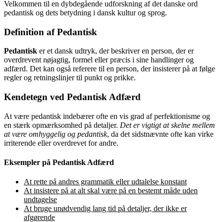
Velkommen til en dybdegående udforskning af det danske ord
pedantisk og dets betydning i dansk kultur og sprog.
Definition af Pedantisk
Pedantisk
er et dansk udtryk, der beskriver en person, der er
overdrevent nøjagtig, formel eller præcis i sine handlinger og
adfærd. Det kan også referere til en person, der insisterer på at følge
regler og retningslinjer til punkt og prikke.
Kendetegn ved Pedantisk Adfærd
At være pedantisk indebærer ofte en vis grad af perfektionisme og
en stærk opmærksomhed på detaljer.
Det er vigtigt at skelne mellem
at være omhyggelig og pedantisk
, da det sidstnævnte ofte kan virke
irriterende eller overdrevet for andre.
Eksempler på Pedantisk Adfærd
At rette på andres grammatik eller udtalelse konstant
At insistere på at alt skal være på en bestemt måde uden
undtagelse
At bruge unødvendig lang tid på detaljer, der ikke er
afgørende