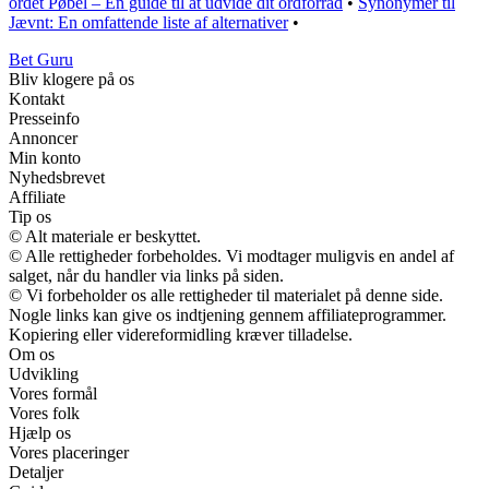
ordet Pøbel – En guide til at udvide dit ordforråd
•
Synonymer til
Jævnt: En omfattende liste af alternativer
•
Bet Guru
Bliv klogere på os
Kontakt
Presseinfo
Annoncer
Min konto
Nyhedsbrevet
Affiliate
Tip os
© Alt materiale er beskyttet.
© Alle rettigheder forbeholdes. Vi modtager muligvis en andel af
salget, når du handler via links på siden.
© Vi forbeholder os alle rettigheder til materialet på denne side.
Nogle links kan give os indtjening gennem affiliateprogrammer.
Kopiering eller videreformidling kræver tilladelse.
Om os
Udvikling
Vores formål
Vores folk
Hjælp os
Vores placeringer
Detaljer