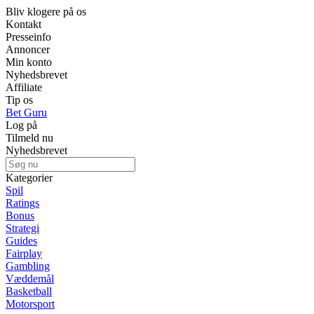
Bliv klogere på os
Kontakt
Presseinfo
Annoncer
Min konto
Nyhedsbrevet
Affiliate
Tip os
Bet Guru
Log på
Tilmeld nu
Nyhedsbrevet
Kategorier
Spil
Ratings
Bonus
Strategi
Guides
Fairplay
Gambling
Væddemål
Basketball
Motorsport