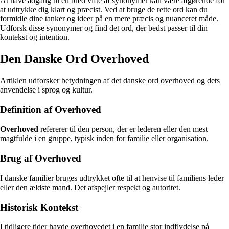
At have adgang til en bred vifte af synonymer kan være afgørende for
at udtrykke dig klart og præcist. Ved at bruge de rette ord kan du
formidle dine tanker og ideer på en mere præcis og nuanceret måde.
Udforsk disse synonymer og find det ord, der bedst passer til din
kontekst og intention.
Den Danske Ord Overhoved
Artiklen udforsker betydningen af det danske ord overhoved og dets
anvendelse i sprog og kultur.
Definition af Overhoved
Overhoved
refererer til den person, der er lederen eller den mest
magtfulde i en gruppe, typisk inden for familie eller organisation.
Brug af Overhoved
I danske familier bruges udtrykket ofte til at henvise til familiens leder
eller den ældste mand. Det afspejler respekt og autoritet.
Historisk Kontekst
I tidligere tider havde overhovedet i en familie stor indflydelse på