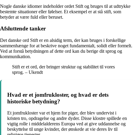
Nogle danske idiomer indeholder ordet Stift og bruges til at udtrykke
bestemte situationer eller følelser. Et eksempel er at stå stift, som
betyder at være fuld eller beruset.
Afsluttende tanker
Det danske ord Stift er en alsidig term, der kan bruges i forskellige
sammenhænge for at beskrive noget fundamentalt, solidt eller formelt.
Ved at forstå betydningen af dette ord kan du berige dit sprog og
kommunikation.
Stift er et ord, der bringer struktur og stabilitet til vores
sprog. – Ukendt
Hvad er et jomfrukloster, og hvad er dets
historiske betydning?
Et jomfrukloster var et hjem for piger, der blev undervist i
kristen tro, opdragelse og andre dyder. Disse klostre spillede en
vigtig rolle i middelalderens Europa ved at give uddannelse og
beskyttelse til unge kvinder, der ønskede at vie deres liv til
religiøse tjenester.