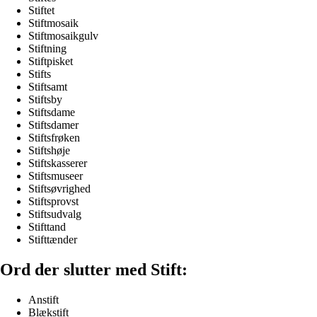
Stiftet
Stiftmosaik
Stiftmosaikgulv
Stiftning
Stiftpisket
Stifts
Stiftsamt
Stiftsby
Stiftsdame
Stiftsdamer
Stiftsfrøken
Stiftshøje
Stiftskasserer
Stiftsmuseer
Stiftsøvrighed
Stiftsprovst
Stiftsudvalg
Stifttand
Stifttænder
Ord der slutter med Stift:
Anstift
Blækstift