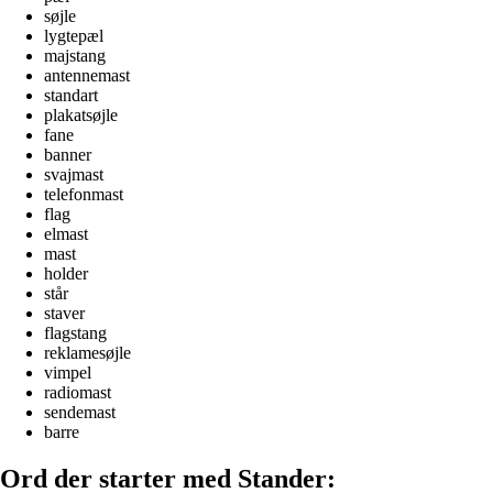
søjle
lygtepæl
majstang
antennemast
standart
plakatsøjle
fane
banner
svajmast
telefonmast
flag
elmast
mast
holder
står
staver
flagstang
reklamesøjle
vimpel
radiomast
sendemast
barre
Ord der starter med Stander: