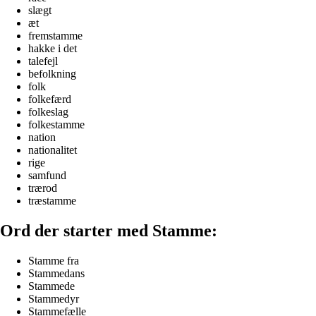
slægt
æt
fremstamme
hakke i det
talefejl
befolkning
folk
folkefærd
folkeslag
folkestamme
nation
nationalitet
rige
samfund
trærod
træstamme
Ord der starter med Stamme:
Stamme fra
Stammedans
Stammede
Stammedyr
Stammefælle