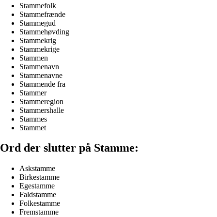
Stammefolk
Stammefrænde
Stammegud
Stammehøvding
Stammekrig
Stammekrige
Stammen
Stammenavn
Stammenavne
Stammende fra
Stammer
Stammeregion
Stammershalle
Stammes
Stammet
Ord der slutter på Stamme:
Askstamme
Birkestamme
Egestamme
Faldstamme
Folkestamme
Fremstamme