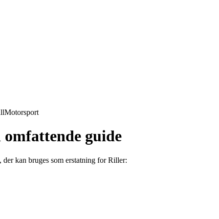
ll
Motorsport
n omfattende guide
, der kan bruges som erstatning for Riller: