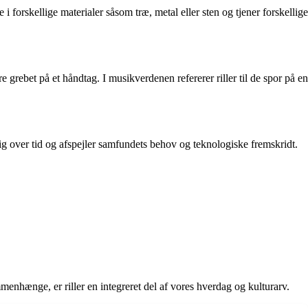
e i forskellige materialer såsom træ, metal eller sten og tjener forskellige
e grebet på et håndtag. I musikverdenen refererer riller til de spor på en
ig over tid og afspejler samfundets behov og teknologiske fremskridt.
enhænge, er riller en integreret del af vores hverdag og kulturarv.