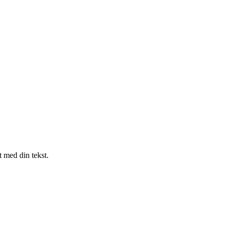
t med din tekst.