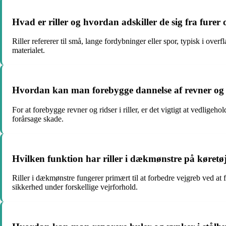
Hvad er riller og hvordan adskiller de sig fra fure
Riller refererer til små, lange fordybninger eller spor, typisk i over
materialet.
Hvordan kan man forebygge dannelse af revner og r
For at forebygge revner og ridser i riller, er det vigtigt at vedlige
forårsage skade.
Hvilken funktion har riller i dækmønstre på køretøj
Riller i dækmønstre fungerer primært til at forbedre vejgreb ved at f
sikkerhed under forskellige vejrforhold.