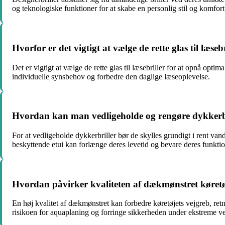
og teknologiske funktioner for at skabe en personlig stil og komfort
Hvorfor er det vigtigt at vælge de rette glas til læs
Det er vigtigt at vælge de rette glas til læsebriller for at opnå op
individuelle synsbehov og forbedre den daglige læseoplevelse.
Hvordan kan man vedligeholde og rengøre dykkerbril
For at vedligeholde dykkerbriller bør de skylles grundigt i rent vand
beskyttende etui kan forlænge deres levetid og bevare deres funkti
Hvordan påvirker kvaliteten af dækmønstret køretø
En høj kvalitet af dækmønstret kan forbedre køretøjets vejgreb, re
risikoen for aquaplaning og forringe sikkerheden under ekstreme ve