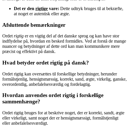
Det er den
rigtige
vare:
Dette udtryk bruges til at bekræfte,
at noget er autentisk eller ægte.
Afsluttende bemærkninger
Ordet
rigtig
er en vigtig del af det danske sprog og kan have stor
indflydelse på, hvordan en besked formidles. Ved at forstå de mange
nuancer og betydninger af dette ord kan man kommunikere mere
præcist og effektivt på dansk.
Hvad betyder ordet rigtig på dansk?
Ordet rigtig kan oversættes til forskellige betydninger, herunder
formålstjenlig, hensigtsmæssig, korrekt, sand, ægte, virkelig, ganske,
overordentlig, anbefalelsesværdig og fordelagtig.
Hvordan anvendes ordet rigtig i forskellige
sammenhænge?
Ordet rigtig bruges for at beskrive noget, der er korrekt, sandt, ægte
eller virkeligt, samt noget der er hensigtsmæssigt, formålstjenligt
eller anbefalelsesværdigt.