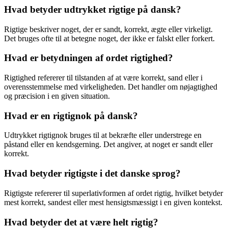
Hvad betyder udtrykket rigtige på dansk?
Rigtige beskriver noget, der er sandt, korrekt, ægte eller virkeligt.
Det bruges ofte til at betegne noget, der ikke er falskt eller forkert.
Hvad er betydningen af ordet rigtighed?
Rigtighed refererer til tilstanden af at være korrekt, sand eller i
overensstemmelse med virkeligheden. Det handler om nøjagtighed
og præcision i en given situation.
Hvad er en rigtignok på dansk?
Udtrykket rigtignok bruges til at bekræfte eller understrege en
påstand eller en kendsgerning. Det angiver, at noget er sandt eller
korrekt.
Hvad betyder rigtigste i det danske sprog?
Rigtigste refererer til superlativformen af ordet rigtig, hvilket betyder
mest korrekt, sandest eller mest hensigtsmæssigt i en given kontekst.
Hvad betyder det at være helt rigtig?