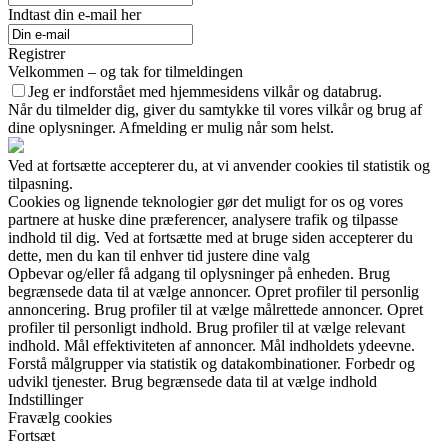
Indtast din e-mail her
Registrer
Velkommen – og tak for tilmeldingen
Jeg er indforstået med hjemmesidens vilkår og databrug.
Når du tilmelder dig, giver du samtykke til vores vilkår og brug af
dine oplysninger. Afmelding er mulig når som helst.
Ved at fortsætte accepterer du, at vi anvender cookies til statistik og
tilpasning.
Cookies og lignende teknologier gør det muligt for os og vores
partnere at huske dine præferencer, analysere trafik og tilpasse
indhold til dig. Ved at fortsætte med at bruge siden accepterer du
dette, men du kan til enhver tid justere dine valg
Opbevar og/eller få adgang til oplysninger på enheden. Brug
begrænsede data til at vælge annoncer. Opret profiler til personlig
annoncering. Brug profiler til at vælge målrettede annoncer. Opret
profiler til personligt indhold. Brug profiler til at vælge relevant
indhold. Mål effektiviteten af annoncer. Mål indholdets ydeevne.
Forstå målgrupper via statistik og datakombinationer. Forbedr og
udvikl tjenester. Brug begrænsede data til at vælge indhold
Indstillinger
Fravælg cookies
Fortsæt