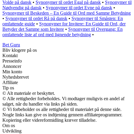
Volde på dansk
•
Synonymer til ordet Egal på dansk
•
Synonymer til
Nødvendig på dansk
•
Synonymer til ordet Evne på dansk
•
Synonymer til Beskeden – En Guide til Ord med Samme Betydning
•
Synonymer til ordet Rå på dansk
•
Synonymer til Småsten: En
omfattende guide
•
Synonymer for Invitere: En Guide til Ord, der
Betyder det Samme som Invitere
•
Synonymer til Overgang: En
omfattende liste af ord med lignende betydning
•
Bet Guru
Bliv klogere på os
Kontakt
Presseinfo
Annoncer
Min konto
Nyhedsbrevet
Affiliate
Tip os
© Alt materiale er beskyttet.
© Alle rettigheder forbeholdes. Vi modtager muligvis en andel af
salget, når du handler via links på siden.
© Vi forbeholder os alle rettigheder til materialet på denne side.
Nogle links kan give os indtjening gennem affiliateprogrammer.
Kopiering eller videreformidling kræver tilladelse.
Om os
Udvikling