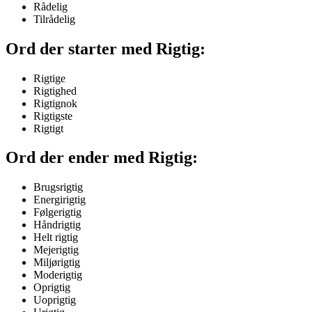
Rådelig
Tilrådelig
Ord der starter med Rigtig:
Rigtige
Rigtighed
Rigtignok
Rigtigste
Rigtigt
Ord der ender med Rigtig:
Brugsrigtig
Energirigtig
Følgerigtig
Håndrigtig
Helt rigtig
Mejerigtig
Miljørigtig
Moderigtig
Oprigtig
Uoprigtig