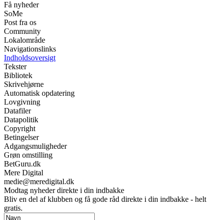
Få nyheder
SoMe
Post fra os
Community
Lokalområde
Navigationslinks
Indholdsoversigt
Tekster
Bibliotek
Skrivehjørne
Automatisk opdatering
Lovgivning
Datafiler
Datapolitik
Copyright
Betingelser
Adgangsmuligheder
Grøn omstilling
BetGuru.dk
Mere Digital
medie@meredigital.dk
Modtag nyheder direkte i din indbakke
Bliv en del af klubben og få gode råd direkte i din indbakke - helt
gratis.