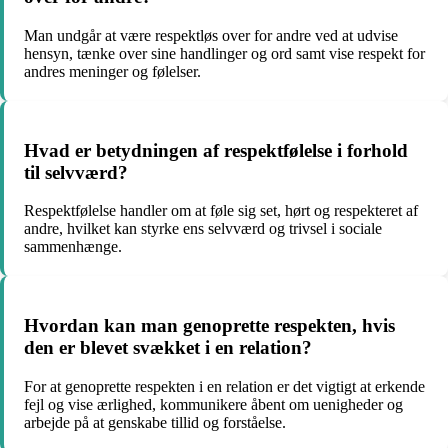
Man undgår at være respektløs over for andre ved at udvise
hensyn, tænke over sine handlinger og ord samt vise respekt for
andres meninger og følelser.
Hvad er betydningen af respektfølelse i forhold
til selvværd?
Respektfølelse handler om at føle sig set, hørt og respekteret af
andre, hvilket kan styrke ens selvværd og trivsel i sociale
sammenhænge.
Hvordan kan man genoprette respekten, hvis
den er blevet svækket i en relation?
For at genoprette respekten i en relation er det vigtigt at erkende
fejl og vise ærlighed, kommunikere åbent om uenigheder og
arbejde på at genskabe tillid og forståelse.