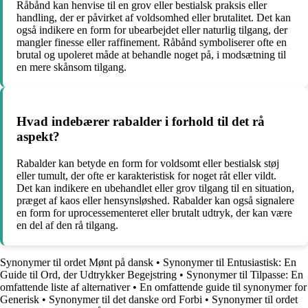
Råbånd kan henvise til en grov eller bestialsk praksis eller
handling, der er påvirket af voldsomhed eller brutalitet. Det kan
også indikere en form for ubearbejdet eller naturlig tilgang, der
mangler finesse eller raffinement. Råbånd symboliserer ofte en
brutal og upoleret måde at behandle noget på, i modsætning til
en mere skånsom tilgang.
Hvad indebærer rabalder i forhold til det rå
aspekt?
Rabalder kan betyde en form for voldsomt eller bestialsk støj
eller tumult, der ofte er karakteristisk for noget råt eller vildt.
Det kan indikere en ubehandlet eller grov tilgang til en situation,
præget af kaos eller hensynsløshed. Rabalder kan også signalere
en form for uprocessementeret eller brutalt udtryk, der kan være
en del af den rå tilgang.
Synonymer til ordet Mønt på dansk
•
Synonymer til Entusiastisk: En
Guide til Ord, der Udtrykker Begejstring
•
Synonymer til Tilpasse: En
omfattende liste af alternativer
•
En omfattende guide til synonymer for
Generisk
•
Synonymer til det danske ord Forbi
•
Synonymer til ordet