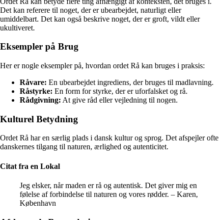
Ordet Rå kan betyde flere ting afhængigt af konteksten, det bruges i.
Det kan referere til noget, der er ubearbejdet, naturligt eller
umiddelbart. Det kan også beskrive noget, der er groft, vildt eller
ukultiveret.
Eksempler på Brug
Her er nogle eksempler på, hvordan ordet Rå kan bruges i praksis:
Råvare:
En ubearbejdet ingrediens, der bruges til madlavning.
Råstyrke:
En form for styrke, der er uforfalsket og rå.
Rådgivning:
At give råd eller vejledning til nogen.
Kulturel Betydning
Ordet Rå har en særlig plads i dansk kultur og sprog. Det afspejler ofte
danskernes tilgang til naturen, ærlighed og autenticitet.
Citat fra en Lokal
Jeg elsker, når maden er rå og autentisk. Det giver mig en
følelse af forbindelse til naturen og vores rødder. – Karen,
København