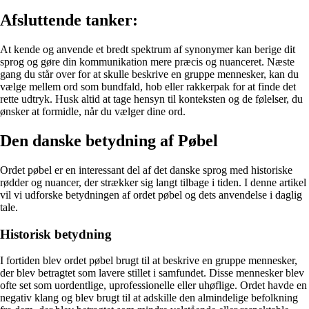
Afsluttende tanker:
At kende og anvende et bredt spektrum af synonymer kan berige dit
sprog og gøre din kommunikation mere præcis og nuanceret. Næste
gang du står over for at skulle beskrive en gruppe mennesker, kan du
vælge mellem ord som bundfald, hob eller rakkerpak for at finde det
rette udtryk. Husk altid at tage hensyn til konteksten og de følelser, du
ønsker at formidle, når du vælger dine ord.
Den danske betydning af Pøbel
Ordet pøbel er en interessant del af det danske sprog med historiske
rødder og nuancer, der strækker sig langt tilbage i tiden. I denne artikel
vil vi udforske betydningen af ordet pøbel og dets anvendelse i daglig
tale.
Historisk betydning
I fortiden blev ordet pøbel brugt til at beskrive en gruppe mennesker,
der blev betragtet som lavere stillet i samfundet. Disse mennesker blev
ofte set som uordentlige, uprofessionelle eller uhøflige. Ordet havde en
negativ klang og blev brugt til at adskille den almindelige befolkning