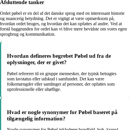
Afsluttende tanker
Ordet pøbel er en del af det danske sprog med en interessant historie
og nuancerig betydning. Det er vigtigt at være opmærksom på,
hvordan ordet bruges, og hvordan det kan opfattes af andre. Ved at
forstå baggrunden for ordet kan vi blive mere bevidste om vores egen
sprogbrug og kommunikation.
Hvordan defineres begrebet Pøbel ud fra de
oplysninger, der er givet?
Pøbel refererer til en gruppe mennesker, der typisk betragtes
som lavstatus eller udskud i samfundet. Det kan være
folkemængder eller samlinger af personer, der opfattes som
uprofessionelle eller uhøflige.
Hvad er nogle synonymer for Pøbel baseret på
tilgængelig information?
Nogle synonymer for Pøbel inkluderer bundfald, hob, krapyl,