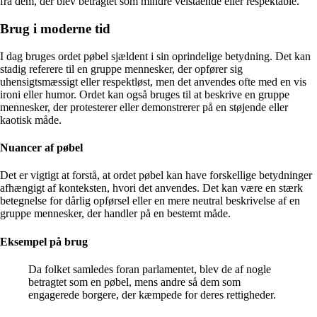
fra dem, der blev betragtet som mindre velstående eller respektable.
Brug i moderne tid
I dag bruges ordet pøbel sjældent i sin oprindelige betydning. Det kan
stadig referere til en gruppe mennesker, der opfører sig
uhensigtsmæssigt eller respektløst, men det anvendes ofte med en vis
ironi eller humor. Ordet kan også bruges til at beskrive en gruppe
mennesker, der protesterer eller demonstrerer på en støjende eller
kaotisk måde.
Nuancer af pøbel
Det er vigtigt at forstå, at ordet pøbel kan have forskellige betydninger
afhængigt af konteksten, hvori det anvendes. Det kan være en stærk
betegnelse for dårlig opførsel eller en mere neutral beskrivelse af en
gruppe mennesker, der handler på en bestemt måde.
Eksempel på brug
Da folket samledes foran parlamentet, blev de af nogle
betragtet som en pøbel, mens andre så dem som
engagerede borgere, der kæmpede for deres rettigheder.