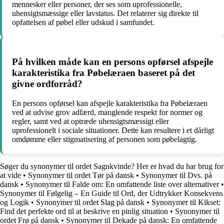
mennesker eller personer, der ses som uprofessionelle,
uhensigtsmæssige eller lavstatus. Det relaterer sig direkte til
opfattelsen af pøbel eller udskud i samfundet.
På hvilken måde kan en persons opførsel afspejle
karakteristika fra Pøbelæraen baseret på det
givne ordforråd?
En persons opførsel kan afspejle karakteristika fra Pøbelæraen
ved at udvise grov adfærd, manglende respekt for normer og
regler, samt ved at optræde uhensigtsmæssigt eller
uprofessionelt i sociale situationer. Dette kan resultere i et dårligt
omdømme eller stigmatisering af personen som pøbelagtig.
Søger du synonymer til ordet Sagnkvinde? Her er hvad du har brug for
at vide
•
Synonymer til ordet Tør på dansk
•
Synonymer til Dvs. på
dansk
•
Synonymer til Falde om: En omfattende liste over alternativer
•
Synonymer til Følgelig – En Guide til Ord, der Udtrykker Konsekvens
og Logik
•
Synonymer til ordet Slag på dansk
•
Synonymer til Kikset:
Find det perfekte ord til at beskrive en pinlig situation
•
Synonymer til
ordet Frø på dansk
•
Synonymer til Dekade på dansk: En omfattende