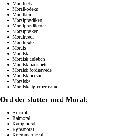
Moralitets
Moralkodeks
Morallære
Moralprædiken
Moralprædikener
Moralpræken
Moralregel
Moralregler
Morals
Moralsk
Moralsk anløben
Moralsk barometer
Moralsk fordærvede
Moralsk person
Moralske
Moralske tømmermænd
Ord der slutter med Moral:
Amoral
Balmoral
Kampmoral
Kønsmoral
Kræmmermoral