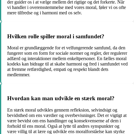
der guider os i at vælge mellem det rigtige og det forkerte. Når
vi handler i overensstemmelse med vores moral, føler vi os ofte
mere tilfredse og i harmoni med os selv.
Hvilken rolle spiller moral i samfundet?
Moral er grundlæggende for et velfungerende samfund, da den
fungerer som en form for sociale normer og regler, der regulerer
adfærd og interaktioner mellem enkeltpersoner. En fælles moral
kodeks kan bidrage til at skabe harmoni og fred i samfundet ved
at fremme retfærdighed, empati og respekt blandt dets
medlemmer.
Hvordan kan man udvikle en stærk moral?
En stærk moral udvikles gennem refleksion, selvindsigt og
bevidsthed om ens værdier og overbevisninger. Det er vigtigt at
være bevidst om ens handlinger og konsekvenserne af dem i
forhold til ens moral. Også at lytte til andres synspunkter og
være villig til at lære og udvikle ens moralforståelse kan styrke