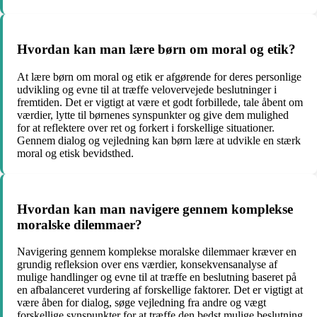
Hvordan kan man lære børn om moral og etik?
At lære børn om moral og etik er afgørende for deres personlige
udvikling og evne til at træffe velovervejede beslutninger i
fremtiden. Det er vigtigt at være et godt forbillede, tale åbent om
værdier, lytte til børnenes synspunkter og give dem mulighed
for at reflektere over ret og forkert i forskellige situationer.
Gennem dialog og vejledning kan børn lære at udvikle en stærk
moral og etisk bevidsthed.
Hvordan kan man navigere gennem komplekse
moralske dilemmaer?
Navigering gennem komplekse moralske dilemmaer kræver en
grundig refleksion over ens værdier, konsekvensanalyse af
mulige handlinger og evne til at træffe en beslutning baseret på
en afbalanceret vurdering af forskellige faktorer. Det er vigtigt at
være åben for dialog, søge vejledning fra andre og vægt
forskellige synspunkter for at træffe den bedst mulige beslutning