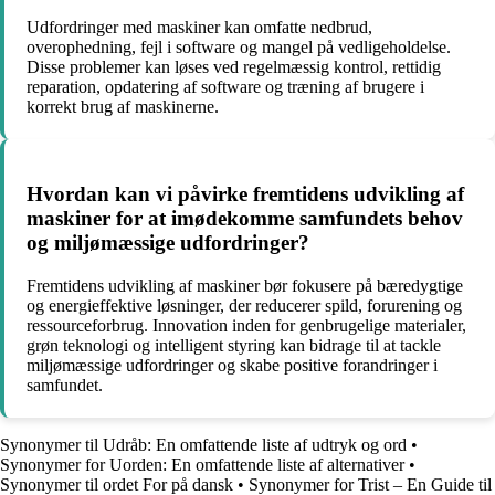
Udfordringer med maskiner kan omfatte nedbrud,
overophedning, fejl i software og mangel på vedligeholdelse.
Disse problemer kan løses ved regelmæssig kontrol, rettidig
reparation, opdatering af software og træning af brugere i
korrekt brug af maskinerne.
Hvordan kan vi påvirke fremtidens udvikling af
maskiner for at imødekomme samfundets behov
og miljømæssige udfordringer?
Fremtidens udvikling af maskiner bør fokusere på bæredygtige
og energieffektive løsninger, der reducerer spild, forurening og
ressourceforbrug. Innovation inden for genbrugelige materialer,
grøn teknologi og intelligent styring kan bidrage til at tackle
miljømæssige udfordringer og skabe positive forandringer i
samfundet.
Synonymer til Udråb: En omfattende liste af udtryk og ord
•
Synonymer for Uorden: En omfattende liste af alternativer
•
Synonymer til ordet For på dansk
•
Synonymer for Trist – En Guide til