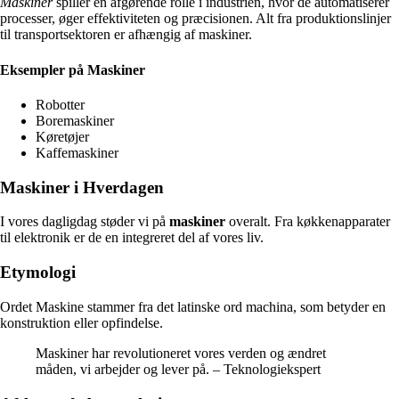
Maskiner
spiller en afgørende rolle i industrien, hvor de automatiserer
processer, øger effektiviteten og præcisionen. Alt fra produktionslinjer
til transportsektoren er afhængig af maskiner.
Eksempler på Maskiner
Robotter
Boremaskiner
Køretøjer
Kaffemaskiner
Maskiner i Hverdagen
I vores dagligdag støder vi på
maskiner
overalt. Fra køkkenapparater
til elektronik er de en integreret del af vores liv.
Etymologi
Ordet Maskine stammer fra det latinske ord machina, som betyder en
konstruktion eller opfindelse.
Maskiner har revolutioneret vores verden og ændret
måden, vi arbejder og lever på. – Teknologiekspert