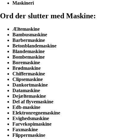
Maskineri
Ord der slutter med Maskine:
Æltemaskine
Bambusmaskine
Barbermaskine
Betonblandemaskine
Blandemaskine
Bombemaskine
Boremaskine
Brødmaskine
Chiffermaskine
Clipsemaskine
Dankortmaskine
Datamaskine
Dejæltemaskine
Del af flyvemaskine
Edb-maskine
Elektronregnemaskine
Evighedsmaskine
Farvekopimaskine
Faxmaskine
Flippermaskine