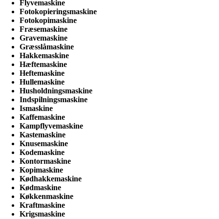
Flyvemaskine
Fotokopieringsmaskine
Fotokopimaskine
Fræsemaskine
Gravemaskine
Græsslåmaskine
Hakkemaskine
Hæftemaskine
Heftemaskine
Hullemaskine
Husholdningsmaskine
Indspilningsmaskine
Ismaskine
Kaffemaskine
Kampflyvemaskine
Kastemaskine
Knusemaskine
Kodemaskine
Kontormaskine
Kopimaskine
Kødhakkemaskine
Kødmaskine
Køkkenmaskine
Kraftmaskine
Krigsmaskine