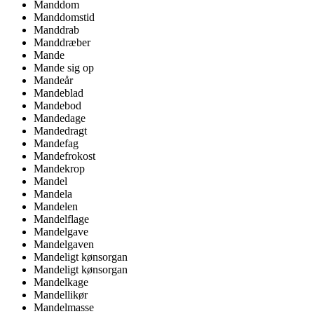
Manddom
Manddomstid
Manddrab
Manddræber
Mande
Mande sig op
Mandeår
Mandeblad
Mandebod
Mandedage
Mandedragt
Mandefag
Mandefrokost
Mandekrop
Mandel
Mandela
Mandelen
Mandelflage
Mandelgave
Mandelgaven
Mandeligt kønsorgan
Mandeligt kønsorgan
Mandelkage
Mandellikør
Mandelmasse