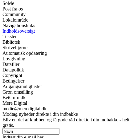
SoMe
Post fra os
Community
Lokalområde
Navigationslinks
Indholdsoversigt
Tekster
Bibliotek
Skrivehjørne
Automatisk opdatering
Lovgivning
Datafiler
Datapolitik
Copyright
Betingelser
Adgangsmuligheder
Grøn omstilling
BetGuru.dk
Mere Digital
medie@meredigital.dk
Modtag nyheder direkte i din indbakke
Bliv en del af klubben og få gode råd direkte i din indbakke - helt
gratis.
Indtast din e-mail her