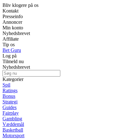
Bliv klogere på os
Kontakt
Presseinfo
Annoncer
Min konto
Nyhedsbrevet
Affiliate
Tip os
Bet Guru
Log på
Tilmeld nu
Nyhedsbrevet
Kategorier
Spil
Ratings
Bonus
Strategi
Guides
Fairplay
Gambling
Væddemål
Basketball
Motorsport