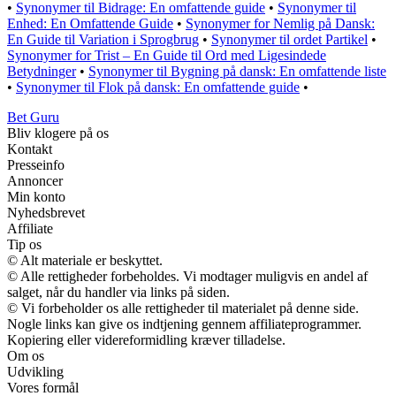
•
Synonymer til Bidrage: En omfattende guide
•
Synonymer til
Enhed: En Omfattende Guide
•
Synonymer for Nemlig på Dansk:
En Guide til Variation i Sprogbrug
•
Synonymer til ordet Partikel
•
Synonymer for Trist – En Guide til Ord med Ligesindede
Betydninger
•
Synonymer til Bygning på dansk: En omfattende liste
•
Synonymer til Flok på dansk: En omfattende guide
•
Bet Guru
Bliv klogere på os
Kontakt
Presseinfo
Annoncer
Min konto
Nyhedsbrevet
Affiliate
Tip os
© Alt materiale er beskyttet.
© Alle rettigheder forbeholdes. Vi modtager muligvis en andel af
salget, når du handler via links på siden.
© Vi forbeholder os alle rettigheder til materialet på denne side.
Nogle links kan give os indtjening gennem affiliateprogrammer.
Kopiering eller videreformidling kræver tilladelse.
Om os
Udvikling
Vores formål