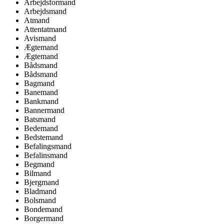
Arbejdsformand
Arbejdsmand
Atmand
Attentatmand
Avismand
Ægtemand
Ægtemand
Bådsmand
Bådsmand
Bagmand
Banemand
Bankmand
Bannermand
Batsmand
Bedemand
Bedstemand
Befalingsmand
Befalinsmand
Begmand
Bilmand
Bjergmand
Bladmand
Bolsmand
Bondemand
Borgermand