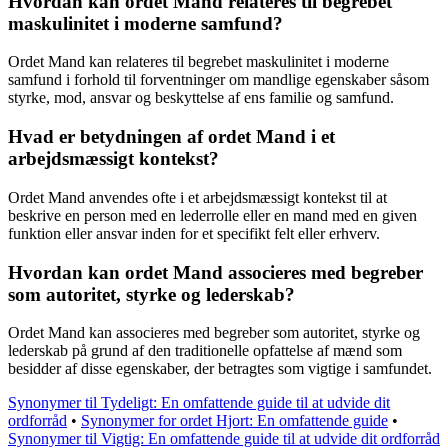
Hvordan kan ordet Mand relateres til begrebet
maskulinitet i moderne samfund?
Ordet Mand kan relateres til begrebet maskulinitet i moderne
samfund i forhold til forventninger om mandlige egenskaber såsom
styrke, mod, ansvar og beskyttelse af ens familie og samfund.
Hvad er betydningen af ordet Mand i et
arbejdsmæssigt kontekst?
Ordet Mand anvendes ofte i et arbejdsmæssigt kontekst til at
beskrive en person med en lederrolle eller en mand med en given
funktion eller ansvar inden for et specifikt felt eller erhverv.
Hvordan kan ordet Mand associeres med begreber
som autoritet, styrke og lederskab?
Ordet Mand kan associeres med begreber som autoritet, styrke og
lederskab på grund af den traditionelle opfattelse af mænd som
besidder af disse egenskaber, der betragtes som vigtige i samfundet.
Synonymer til Tydeligt: En omfattende guide til at udvide dit
ordforråd
•
Synonymer for ordet Hjort: En omfattende guide
•
Synonymer til Vigtig: En omfattende guide til at udvide dit ordforråd