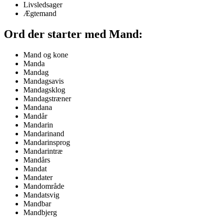
Livsledsager
Ægtemand
Ord der starter med Mand:
Mand og kone
Manda
Mandag
Mandagsavis
Mandagsklog
Mandagstræner
Mandana
Mandår
Mandarin
Mandarinand
Mandarinsprog
Mandarintræ
Mandårs
Mandat
Mandater
Mandområde
Mandatsvig
Mandbar
Mandbjerg