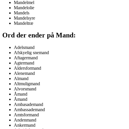
Mandelmel
Mandelolie
Mandels
Mandelsyre
Mandeltræ
Ord der ender på Mand:
Adelsmand
Afskyelig snemand
Aftagermand
Agtermand
Aldersformand
Alenemand
Almand
Altmuligmand
Alvorsmand
Åmand
Åmand
Ambasademand
Ambassademand
Amtsformand
Andenmand
Ankermand