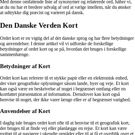
Med denne omfattende liste af synonymer og relaterede ord, håber vi,
at du nu har et bredere udvalg af ord at vælge imellem, når du ønsker
at udtrykke dig præcist og varieret på dansk.
Den Danske Verden Kort
Ordet kort er en vigtig del af det danske sprog og har flere betydninger
og anvendelser. I denne artikel vil vi udforske de forskellige
betydninger af ordet kort og se på, hvordan det bruges i forskellige
sammenhænge.
Betydninger af Kort
Ordet kort kan referere til et stykke papir eller en elektronisk enhed,
der viser geografiske oplysninger såsom lande, byer og veje. Et kort
kan også være en beskrivelse af noget i begrænset omfang eller en
kortfattet præsentation af information. Derudover kan kort også
henvise til noget, der ikke varer længe eller er af begrænset varighed.
Anvendelser af Kort
I daglig tale bruges ordet kort ofte til at henvise til et geografisk kort,
der bruges til at finde vej eller planlægge en rejse. Et kort kan være
nyttigt til at navigere i ukendte områder eller til at få et overblik over et